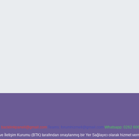
:
backlinkpaneli@gmail.com
Teams:
forumhizmeti@gmail.com
Whatsapp: 0262 606
ve İletişim Kurumu (BTK) tarafından onaylanmış bir Yer Sağlayıcı olarak hizmet verm