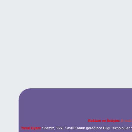
Reklam ve İletişim:
E-mail
Yasal Uyarı:
Sitemiz, 5651 Sayılı Kanun gereğince Bilgi Teknolojileri 