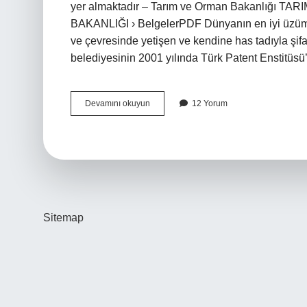
yer almaktadır – Tarım ve Orman Bakanlığı 
BAKANLIĞI › BelgelerPDF Dünyanın en iyi üzüm
ve çevresinde yetişen ve kendine has tadıyla ş
belediyesinin 2001 yılında Türk Patent Enstitüsü
Türkiyenin
Devamını okuyun
12 Yorum
En
Iyi
Üzümü
Nerede
Yetişir
Sitemap