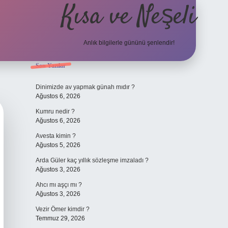
Kısa ve Neşeli
Anlık bilgilerle gününü şenlendir!
Sidebar
Son Yazılar
grandoperabet g
Dinimizde av yapmak günah mıdır ?
Ağustos 6, 2026
Kumru nedir ?
Ağustos 6, 2026
Avesta kimin ?
Ağustos 5, 2026
Arda Güler kaç yıllık sözleşme imzaladı ?
Ağustos 3, 2026
Ahcı mı aşçı mı ?
Ağustos 3, 2026
Vezir Ömer kimdir ?
Temmuz 29, 2026