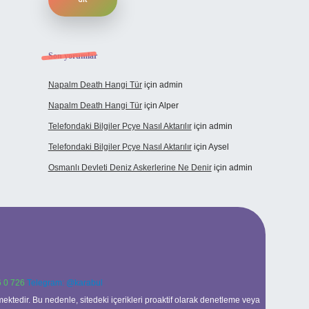
Son yorumlar
Napalm Death Hangi Tür
için
admin
Napalm Death Hangi Tür
için
Alper
Telefondaki Bilgiler Pcye Nasıl Aktarılır
için
admin
Telefondaki Bilgiler Pcye Nasıl Aktarılır
için
Aysel
Osmanlı Devleti Deniz Askerlerine Ne Denir
için
admin
 0 726
Telegram: @karabul
ektedir. Bu nedenle, sitedeki içerikleri proaktif olarak denetleme veya