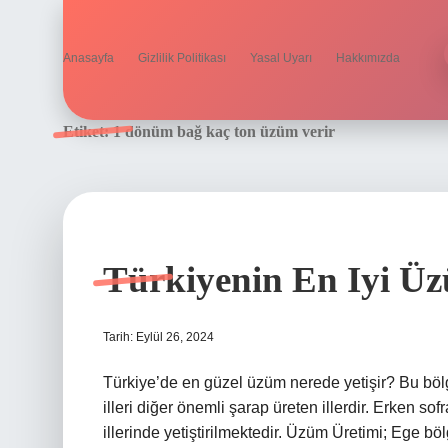
Anasayfa
Gizlilik Politikası
Yasal Uyarı
Hakkımızda
Etiket:
1 dönüm bağ kaç ton üzüm verir
Türkiyenin En Iyi Üz
Tarih: Eylül 26, 2024
Türkiye’de en güzel üzüm nerede yetişir? Bu bölg
illeri diğer önemli şarap üreten illerdir. Erken so
illerinde yetiştirilmektedir. Üzüm Üretimi; Ege bö