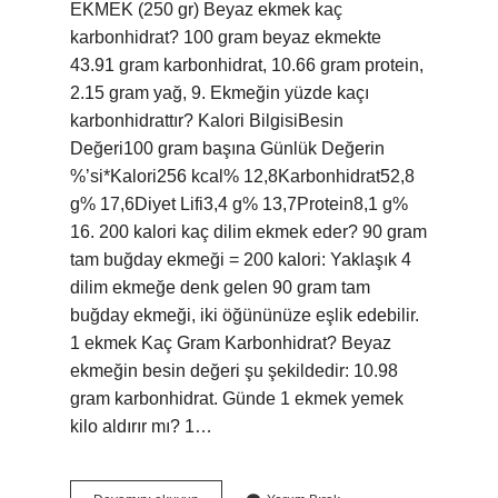
EKMEK (250 gr) Beyaz ekmek kaç
karbonhidrat? 100 gram beyaz ekmekte
43.91 gram karbonhidrat, 10.66 gram protein,
2.15 gram yağ, 9. Ekmeğin yüzde kaçı
karbonhidrattır? Kalori BilgisiBesin
Değeri100 gram başına Günlük Değerin
%’si*Kalori256 kcal% 12,8Karbonhidrat52,8
g% 17,6Diyet Lifi3,4 g% 13,7Protein8,1 g%
16. 200 kalori kaç dilim ekmek eder? 90 gram
tam buğday ekmeği = 200 kalori: Yaklaşık 4
dilim ekmeğe denk gelen 90 gram tam
buğday ekmeği, iki öğününüze eşlik edebilir.
1 ekmek Kaç Gram Karbonhidrat? Beyaz
ekmeğin besin değeri şu şekildedir: 10.98
gram karbonhidrat. Günde 1 ekmek yemek
kilo aldırır mı? 1…