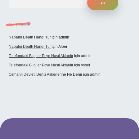
Son yorumlar
Napalm Death Hangi Tür
için
admin
Napalm Death Hangi Tür
için
Alper
Telefondaki Bilgiler Pcye Nasıl Aktarılır
için
admin
Telefondaki Bilgiler Pcye Nasıl Aktarılır
için
Aysel
Osmanlı Devleti Deniz Askerlerine Ne Denir
için
admin
rabet giriş