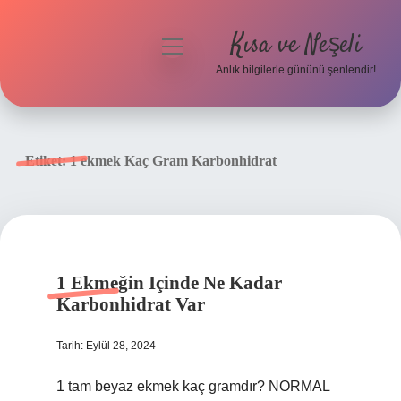
Kısa ve Neşeli
menüyü
aç
Anlık bilgilerle gününü şenlendir!
Anasayfa
Gizlilik Politikası
Etiket:
1 ekmek Kaç Gram Karbonhidrat
Yasal Uyarı
Hakkımızda
1 Ekmeğin Içinde Ne Kadar
Karbonhidrat Var
Tarih: Eylül 28, 2024
1 tam beyaz ekmek kaç gramdır? NORMAL