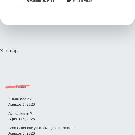
1
Devamını okuyun
Yorum Bırak
Ekmeğin
Içinde
Ne
Kadar
Karbonhidrat
Var
Sitemap
Sidebar
Son Yazılar
Kumru nedir ?
Ağustos 6, 2026
Avesta kimin ?
Ağustos 5, 2026
Arda Güler kaç yıllık sözleşme imzaladı ?
Ağustos 3, 2026