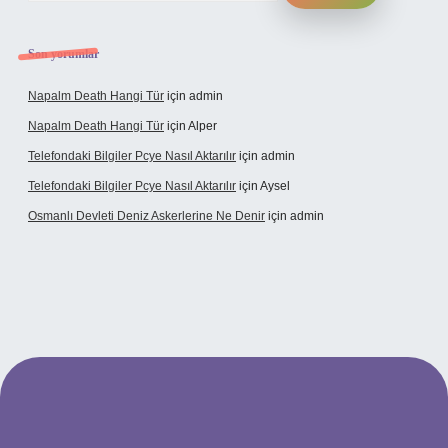
Son yorumlar
Napalm Death Hangi Tür
için
admin
Napalm Death Hangi Tür
için
Alper
Telefondaki Bilgiler Pcye Nasıl Aktarılır
için
admin
Telefondaki Bilgiler Pcye Nasıl Aktarılır
için
Aysel
Osmanlı Devleti Deniz Askerlerine Ne Denir
için
admin
rabet giriş