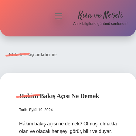
Kısa ve Neşeli
menüyü
aç
Anlık bilgilerle gününü şenlendir!
Anasayfa
Gizlilik Politikası
Etiket:
1 kişi anlatıcı ne
Yasal Uyarı
Hakkımızda
Hakim Bakış Açısı Ne Demek
Tarih: Eylül 19, 2024
Hâkim bakış açısı ne demek? Olmuş, olmakta
olan ve olacak her şeyi görür, bilir ve duyar.