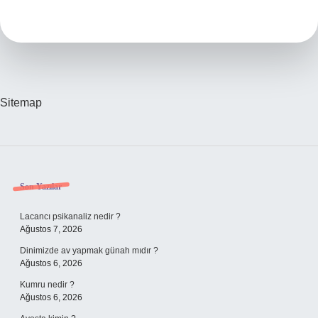
Açısı
Ne
Demek
Sitemap
Sidebar
Son Yazılar
Lacancı psikanaliz nedir ?
Ağustos 7, 2026
Dinimizde av yapmak günah mıdır ?
Ağustos 6, 2026
Kumru nedir ?
Ağustos 6, 2026