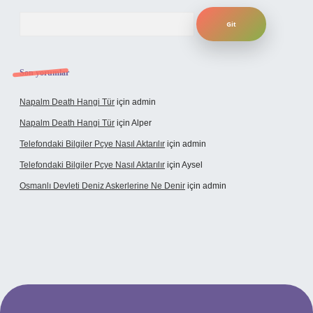
Arama
Son yorumlar
Napalm Death Hangi Tür
için
admin
Napalm Death Hangi Tür
için
Alper
Telefondaki Bilgiler Pcye Nasıl Aktarılır
için
admin
Telefondaki Bilgiler Pcye Nasıl Aktarılır
için
Aysel
Osmanlı Devleti Deniz Askerlerine Ne Denir
için
admin
erabet giriş