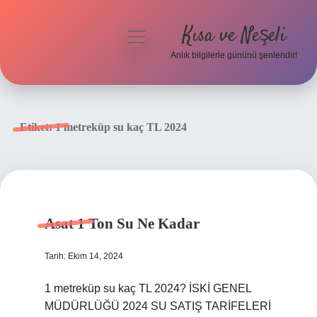
Kısa ve Neşeli
menüyü
aç
Anlık bilgilerle gününü şenlendir!
Anasayfa
Gizlilik Politikası
Etiket:
1 metreküp su kaç TL 2024
Yasal Uyarı
Hakkımızda
Asat 1 Ton Su Ne Kadar
Tarih: Ekim 14, 2024
1 metreküp su kaç TL 2024? İSKİ GENEL
MÜDÜRLÜĞÜ 2024 SU SATIŞ TARİFELERİ