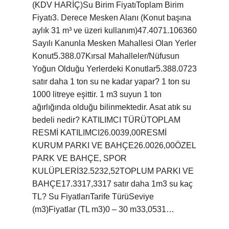
(KDV HARİÇ)Su Birim FiyatıToplam Birim
Fiyatı3. Derece Mesken Alanı (Konut başına
aylık 31 m³ ve üzeri kullanım)47.4071.106360
Sayılı Kanunla Mesken Mahallesi Olan Yerler
Konut5.388.07Kırsal Mahalleler/Nüfusun
Yoğun Olduğu Yerlerdeki Konutlar5.388.0723
satır daha 1 ton su ne kadar yapar? 1 ton su
1000 litreye eşittir. 1 m3 suyun 1 ton
ağırlığında olduğu bilinmektedir. Asat atık su
bedeli nedir? KATILIMCI TÜRÜTOPLAM
RESMİ KATILIMCI26.0039,00RESMİ
KURUM PARKI VE BAHÇE26.0026,00ÖZEL
PARK VE BAHÇE, SPOR
KULÜPLERİ32.5232,52TOPLUM PARKI VE
BAHÇE17.3317,3317 satır daha 1m3 su kaç
TL? Su FiyatlarıTarife TürüSeviye
(m3)Fiyatlar (TL m3)0 – 30 m33,0531…