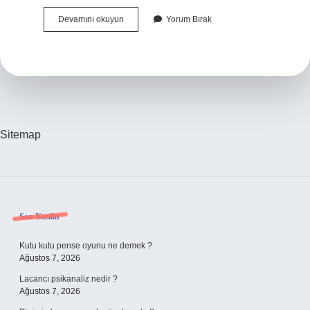
Asat
Devamını okuyun
Yorum Bırak
1
Ton
Su
Ne
Kadar
Sitemap
Sidebar
Son Yazılar
Kutu kutu pense oyunu ne demek ?
Ağustos 7, 2026
Lacancı psikanaliz nedir ?
Ağustos 7, 2026