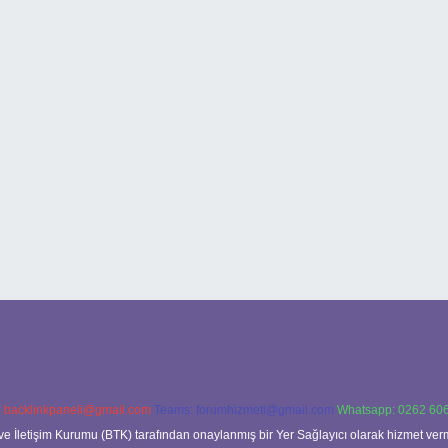
:
backlinkpaneli@gmail.com
Teams:
forumhizmeti@gmail.com
Whatsapp: 0262 606
ve İletişim Kurumu (BTK) tarafından onaylanmış bir Yer Sağlayıcı olarak hizmet verm