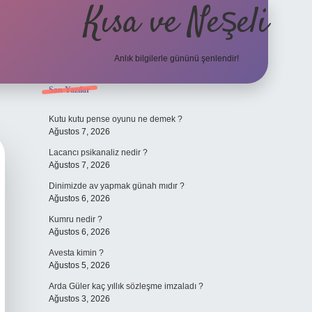
Kısa ve Neşeli
Anlık bilgilerle gününü şenlendir!
Sidebar
Son Yazılar
grandoperabet g
Kutu kutu pense oyunu ne demek ?
Ağustos 7, 2026
Lacancı psikanaliz nedir ?
Ağustos 7, 2026
Dinimizde av yapmak günah mıdır ?
Ağustos 6, 2026
Kumru nedir ?
Ağustos 6, 2026
Avesta kimin ?
Ağustos 5, 2026
Arda Güler kaç yıllık sözleşme imzaladı ?
Ağustos 3, 2026