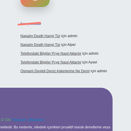
Son yorumlar
Napalm Death Hangi Tür
için
admin
Napalm Death Hangi Tür
için
Alper
Telefondaki Bilgiler Pcye Nasıl Aktarılır
için
admin
Telefondaki Bilgiler Pcye Nasıl Aktarılır
için
Aysel
Osmanlı Devleti Deniz Askerlerine Ne Denir
için
admin
 0 726
Telegram: @karabul
ektedir. Bu nedenle, sitedeki içerikleri proaktif olarak denetleme veya