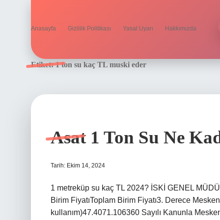
Anasayfa
Gizlilik Politikası
Yasal Uyarı
Hakkımızda
Etiket:
1 ton su kaç TL muski eder
Asat 1 Ton Su Ne Ka
Tarih: Ekim 14, 2024
1 metreküp su kaç TL 2024? İSKİ GENEL MÜ
Birim FiyatıToplam Birim Fiyatı3. Derece Mesken 
kullanım)47.4071.106360 Sayılı Kanunla Mesken