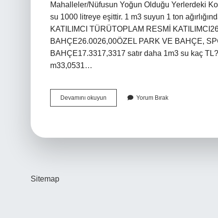
Mahalleler/Nüfusun Yoğun Olduğu Yerlerdeki Kon
su 1000 litreye eşittir. 1 m3 suyun 1 ton ağırlığın
KATILIMCI TÜRÜTOPLAM RESMİ KATILIMCI2
BAHÇE26.0026,00ÖZEL PARK VE BAHÇE, SP
BAHÇE17.3317,3317 satır daha 1m3 su kaç TL? Su
m33,0531…
Asat
Devamını okuyun
Yorum Bırak
1
Ton
Su
Ne
Kadar
Sitemap