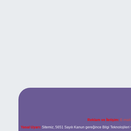
Reklam ve İletişim:
E-mail
Yasal Uyarı:
Sitemiz, 5651 Sayılı Kanun gereğince Bilgi Teknolojileri 