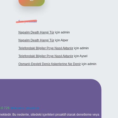
Son yorumlar
Napalm Death Hangi Tür
için
admin
Napalm Death Hangi Tür
için
Alper
Telefondaki Bilgiler Pcye Nasıl Aktarılır
için
admin
Telefondaki Bilgiler Pcye Nasıl Aktarılır
için
Aysel
Osmanlı Devleti Deniz Askerlerine Ne Denir
için
admin
 0 726
Telegram: @karabul
ektedir. Bu nedenle, sitedeki içerikleri proaktif olarak denetleme veya