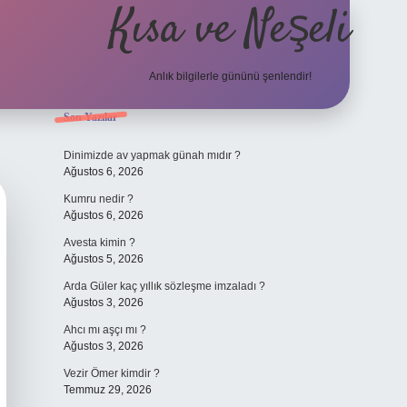
Kısa ve Neşeli
Anlık bilgilerle gününü şenlendir!
Sidebar
Son Yazılar
grandoperabet g
Dinimizde av yapmak günah mıdır ?
Ağustos 6, 2026
Kumru nedir ?
Ağustos 6, 2026
Avesta kimin ?
Ağustos 5, 2026
Arda Güler kaç yıllık sözleşme imzaladı ?
Ağustos 3, 2026
Ahcı mı aşçı mı ?
Ağustos 3, 2026
Vezir Ömer kimdir ?
Temmuz 29, 2026