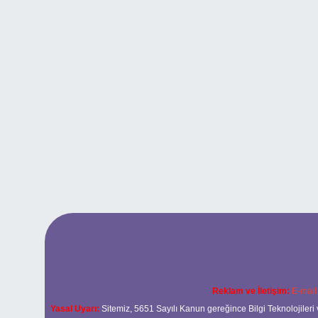
Reklam ve İletişim:
E-mail
Yasal Uyarı:
Sitemiz, 5651 Sayılı Kanun gereğince Bilgi Teknolojileri 