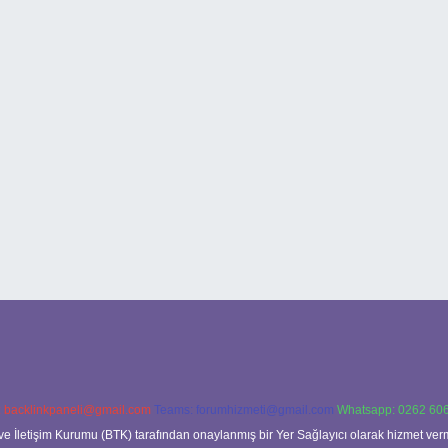
:
backlinkpaneli@gmail.com
Teams:
forumhizmeti@gmail.com
Whatsapp: 0262 606
ve İletişim Kurumu (BTK) tarafından onaylanmış bir Yer Sağlayıcı olarak hizmet verm