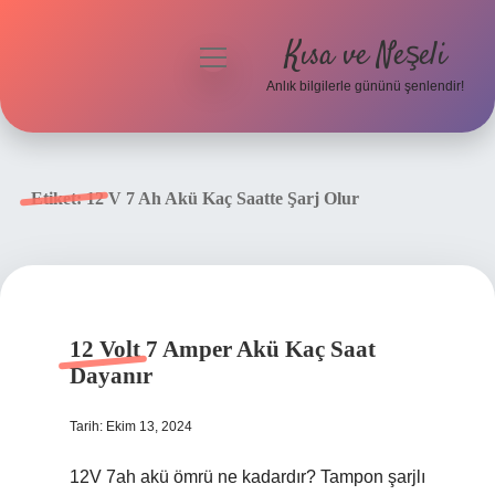
Kısa ve Neşeli
menüyü
aç
Anlık bilgilerle gününü şenlendir!
Anasayfa
Gizlilik Politikası
Etiket:
12 V 7 Ah Akü Kaç Saatte Şarj Olur
Yasal Uyarı
Hakkımızda
12 Volt 7 Amper Akü Kaç Saat
Dayanır
Tarih: Ekim 13, 2024
12V 7ah akü ömrü ne kadardır? Tampon şarjlı