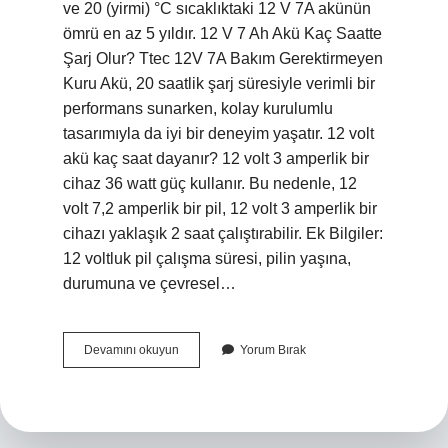
ve 20 (yirmi) °C sıcaklıktaki 12 V 7A akünün
ömrü en az 5 yıldır. 12 V 7 Ah Akü Kaç Saatte
Şarj Olur? Ttec 12V 7A Bakım Gerektirmeyen
Kuru Akü, 20 saatlik şarj süresiyle verimli bir
performans sunarken, kolay kurulumlu
tasarımıyla da iyi bir deneyim yaşatır. 12 volt
akü kaç saat dayanır? 12 volt 3 amperlik bir
cihaz 36 watt güç kullanır. Bu nedenle, 12
volt 7,2 amperlik bir pil, 12 volt 3 amperlik bir
cihazı yaklaşık 2 saat çalıştırabilir. Ek Bilgiler:
12 voltluk pil çalışma süresi, pilin yaşına,
durumuna ve çevresel…
12
Devamını okuyun
Yorum Bırak
Volt
7
Amper
Akü
Kaç