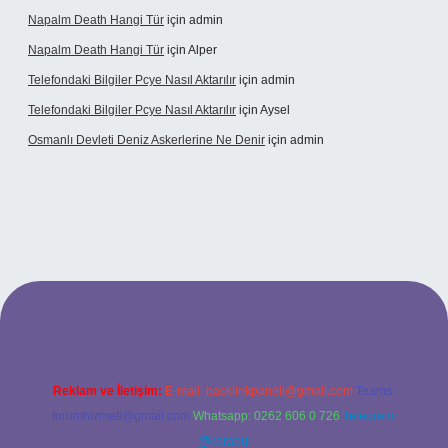
Napalm Death Hangi Tür
için
admin
Napalm Death Hangi Tür
için
Alper
Telefondaki Bilgiler Pcye Nasıl Aktarılır
için
admin
Telefondaki Bilgiler Pcye Nasıl Aktarılır
için
Aysel
Osmanlı Devleti Deniz Askerlerine Ne Denir
için
admin
erabet giriş
Reklam ve İletişim:
E-mail:
backlinkpaneli@gmail.com
Teams:
forumhizmeti@gmail.com
Whatsapp: 0262 606 0 726
Telegram:
@karabul