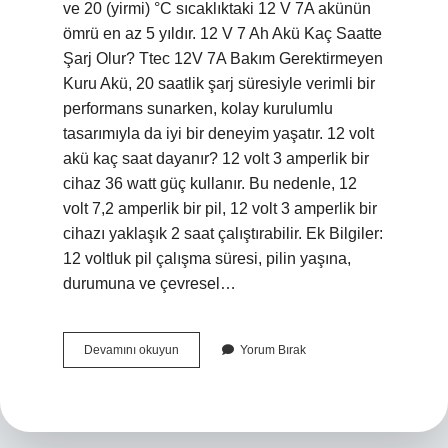
ve 20 (yirmi) °C sıcaklıktaki 12 V 7A akünün
ömrü en az 5 yıldır. 12 V 7 Ah Akü Kaç Saatte
Şarj Olur? Ttec 12V 7A Bakım Gerektirmeyen
Kuru Akü, 20 saatlik şarj süresiyle verimli bir
performans sunarken, kolay kurulumlu
tasarımıyla da iyi bir deneyim yaşatır. 12 volt
akü kaç saat dayanır? 12 volt 3 amperlik bir
cihaz 36 watt güç kullanır. Bu nedenle, 12
volt 7,2 amperlik bir pil, 12 volt 3 amperlik bir
cihazı yaklaşık 2 saat çalıştırabilir. Ek Bilgiler:
12 voltluk pil çalışma süresi, pilin yaşına,
durumuna ve çevresel…
12
Devamını okuyun
Yorum Bırak
Volt
7
Amper
Akü
Kaç