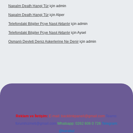
Napalm Death Hangi Tür
için
admin
Napalm Death Hangi Tür
için
Alper
Telefondaki Bilgiler Pcye Nasıl Aktarılır
için
admin
Telefondaki Bilgiler Pcye Nasıl Aktarılır
için
Aysel
Osmanlı Devleti Deniz Askerlerine Ne Denir
için
admin
rabet giriş
Reklam ve İletişim:
E-mail:
backlinkpaneli@gmail.com
Teams:
forumhizmeti@gmail.com
Whatsapp: 0262 606 0 726
Telegram:
@karabul