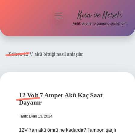
Kısa ve Neşeli
menüyü
aç
Anlık bilgilerle gününü şenlendir!
Anasayfa
Gizlilik Politikası
Etiket:
12 V akü bittiği nasıl anlaşılır
Yasal Uyarı
Hakkımızda
12 Volt 7 Amper Akü Kaç Saat
Dayanır
Tarih: Ekim 13, 2024
12V 7ah akü ömrü ne kadardır? Tampon şarjlı