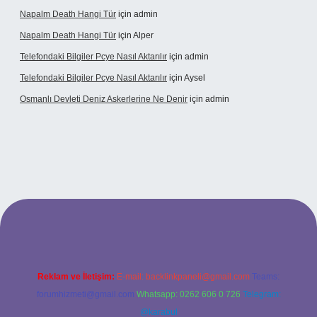
Napalm Death Hangi Tür
için
admin
Napalm Death Hangi Tür
için
Alper
Telefondaki Bilgiler Pcye Nasıl Aktarılır
için
admin
Telefondaki Bilgiler Pcye Nasıl Aktarılır
için
Aysel
Osmanlı Devleti Deniz Askerlerine Ne Denir
için
admin
erabet giriş
Reklam ve İletişim:
E-mail:
backlinkpaneli@gmail.com
Teams:
forumhizmeti@gmail.com
Whatsapp: 0262 606 0 726
Telegram:
@karabul