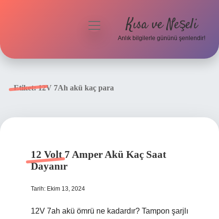
Kısa ve Neşeli
menüyü
aç
Anlık bilgilerle gününü şenlendir!
Anasayfa
Gizlilik Politikası
Etiket:
12V 7Ah akü kaç para
Yasal Uyarı
Hakkımızda
12 Volt 7 Amper Akü Kaç Saat
Dayanır
Tarih: Ekim 13, 2024
12V 7ah akü ömrü ne kadardır? Tampon şarjlı