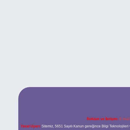
Reklam ve İletişim:
E-mail
Yasal Uyarı:
Sitemiz, 5651 Sayılı Kanun gereğince Bilgi Teknolojileri 