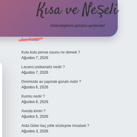
Kısa ve Neşeli
Anlık bilgilerle gününü şenlendir!
Sidebar
Son Yazılar
grandoperabet g
Kutu kutu pense oyunu ne demek ?
Ağustos 7, 2026
Lacancı psikanaliz nedir ?
Ağustos 7, 2026
Dinimizde av yapmak günah mıdır ?
Ağustos 6, 2026
Kumru nedir ?
Ağustos 6, 2026
Avesta kimin ?
Ağustos 5, 2026
Arda Güler kaç yıllık sözleşme imzaladı ?
Ağustos 3, 2026