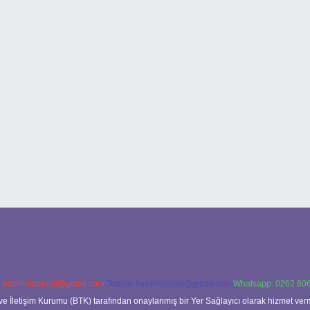
:
backlinkpaneli@gmail.com
Teams:
forumhizmeti@gmail.com
Whatsapp: 0262 606
ve İletişim Kurumu (BTK) tarafından onaylanmış bir Yer Sağlayıcı olarak hizmet verm