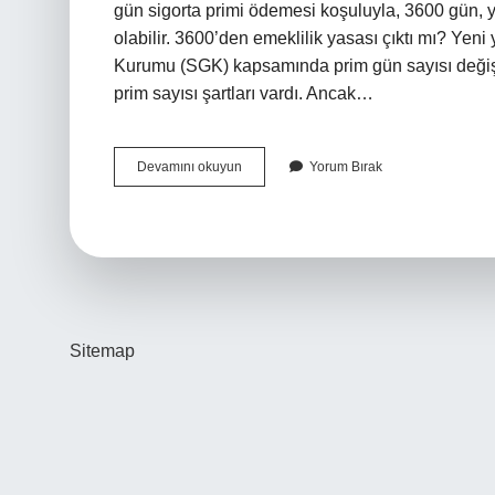
gün sigorta primi ödemesi koşuluyla, 3600 gün, ya
olabilir. 3600’den emeklilik yasası çıktı mı? Yeni
Kurumu (SGK) kapsamında prim gün sayısı değiş
prim sayısı şartları vardı. Ancak…
Kısmi
Devamını okuyun
Yorum Bırak
Emeklilik
Resmi
Gazetede
Yayınlandı
Mı
Sitemap