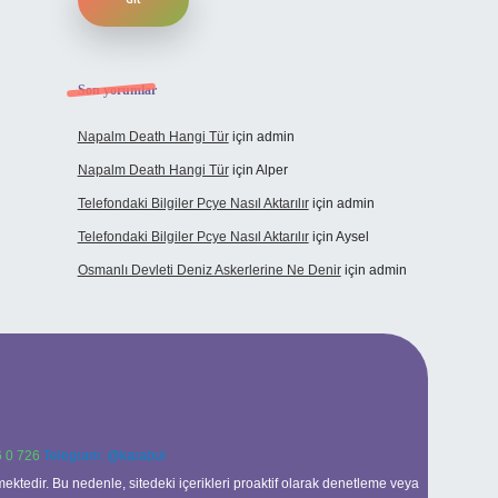
Son yorumlar
Napalm Death Hangi Tür
için
admin
Napalm Death Hangi Tür
için
Alper
Telefondaki Bilgiler Pcye Nasıl Aktarılır
için
admin
Telefondaki Bilgiler Pcye Nasıl Aktarılır
için
Aysel
Osmanlı Devleti Deniz Askerlerine Ne Denir
için
admin
 0 726
Telegram: @karabul
ektedir. Bu nedenle, sitedeki içerikleri proaktif olarak denetleme veya