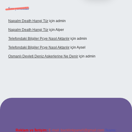
Son yorumlar
Napalm Death Hangi Tür
için
admin
Napalm Death Hangi Tür
için
Alper
Telefondaki Bilgiler Pcye Nasıl Aktarılır
için
admin
Telefondaki Bilgiler Pcye Nasıl Aktarılır
için
Aysel
Osmanlı Devleti Deniz Askerlerine Ne Denir
için
admin
rabet giriş
Reklam ve İletişim:
E-mail:
backlinkpaneli@gmail.com
Teams: