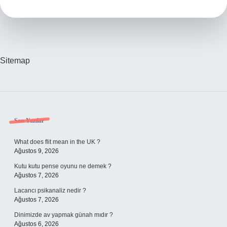
Vuruş
Sitemap
Sidebar
Son Yazılar
What does flit mean in the UK ?
Ağustos 9, 2026
Kutu kutu pense oyunu ne demek ?
Ağustos 7, 2026
Lacancı psikanaliz nedir ?
Ağustos 7, 2026
Dinimizde av yapmak günah mıdır ?
Ağustos 6, 2026