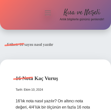
Kısa ve Neşeli
menüyü
aç
Anlık bilgilerle gününü şenlendir!
Anasayfa
Gizlilik Politikası
Etiket:
16 sayısı nasıl yazılır
Yasal Uyarı
Hakkımızda
16 Nota Kaç Vuruş
Tarih: Ekim 10, 2024
16’lık nota nasıl yazılır? On altıncı nota
değeri, 4/4’lük bir ölçünün en fazla 16 nota