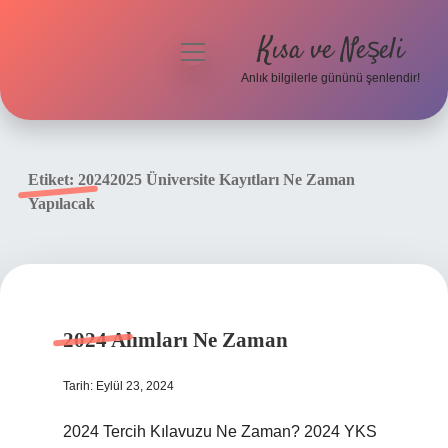
Kısa ve Neşeli
menüyü
aç
Anlık bilgilerle gününü şenlendir!
Anasayfa
Gizlilik Politikası
Etiket:
20242025 Üniversite Kayıtları Ne Zaman
Yapılacak
Yasal Uyarı
Hakkımızda
2024 Alımları Ne Zaman
Tarih: Eylül 23, 2024
2024 Tercih Kılavuzu Ne Zaman? 2024 YKS