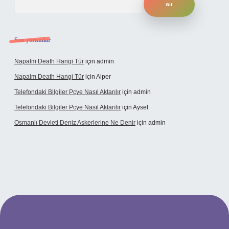
Son yorumlar
Napalm Death Hangi Tür
için
admin
Napalm Death Hangi Tür
için
Alper
Telefondaki Bilgiler Pcye Nasıl Aktarılır
için
admin
Telefondaki Bilgiler Pcye Nasıl Aktarılır
için
Aysel
Osmanlı Devleti Deniz Askerlerine Ne Denir
için
admin
erabet giriş