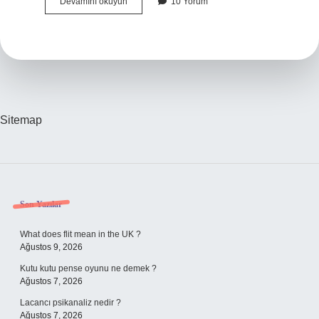
2024
Devamını okuyun
10 Yorum
Alımları
Ne
Zaman
Sitemap
Sidebar
Son Yazılar
What does flit mean in the UK ?
Ağustos 9, 2026
Kutu kutu pense oyunu ne demek ?
Ağustos 7, 2026
Lacancı psikanaliz nedir ?
Ağustos 7, 2026