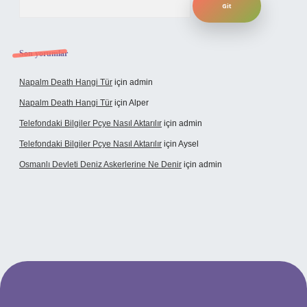
Son yorumlar
Napalm Death Hangi Tür
için
admin
Napalm Death Hangi Tür
için
Alper
Telefondaki Bilgiler Pcye Nasıl Aktarılır
için
admin
Telefondaki Bilgiler Pcye Nasıl Aktarılır
için
Aysel
Osmanlı Devleti Deniz Askerlerine Ne Denir
için
admin
rabet giriş