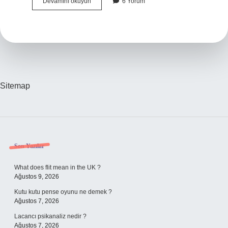
Korumalar
Devamını okuyun
6 Yorum
Ne
Kadar
Maaş
Alıyor
Sitemap
Sidebar
Son Yazılar
What does flit mean in the UK ?
Ağustos 9, 2026
Kutu kutu pense oyunu ne demek ?
Ağustos 7, 2026
Lacancı psikanaliz nedir ?
Ağustos 7, 2026