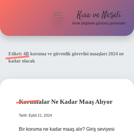
Kısa ve Neşeli
menüyü
aç
Anlık bilgilerle gününü şenlendir!
Anasayfa
Gizlilik Politikası
Etiket:
4B koruma ve güvenlik görevlisi maaşları 2024 ne
kadar olacak
Yasal Uyarı
Hakkımızda
Korumalar Ne Kadar Maaş Alıyor
Tarih: Eylül 21, 2024
Bir koruma ne kadar maaş alır? Giriş seviyesi