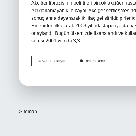
Akciğer fibrozisinin belirtileri birçok akciğer hast
Açıklanamayan kilo kaybı. Akciğer sertleşmesinde 
sonuçlarına dayanarak iki ilaç geliştirildi; pirfen
Pirfenidon ilk olarak 2008 yılında Japonya’da hast
onaylandı. Bugün ülkemizde lisanslandı ve kulla
süresi 2001 yılında 3,3…
Akciğer
Devamını okuyun
Yorum Bırak
Sertleşmesi
Olan
Ne
Kadar
Yaşar
Sitemap