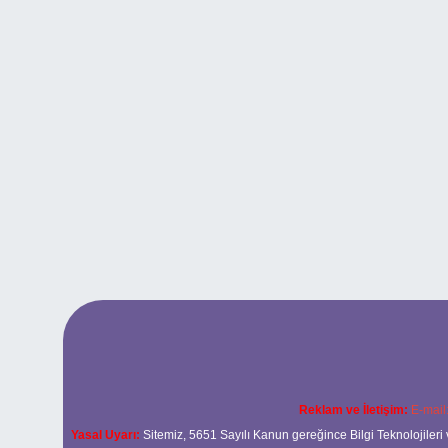
Reklam ve İletişim:
E-mail
Yasal Uyarı:
Sitemiz, 5651 Sayılı Kanun gereğince Bilgi Teknolojileri 