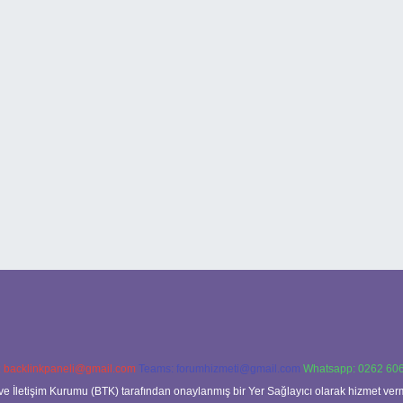
:
backlinkpaneli@gmail.com
Teams:
forumhizmeti@gmail.com
Whatsapp: 0262 606
ve İletişim Kurumu (BTK) tarafından onaylanmış bir Yer Sağlayıcı olarak hizmet verm