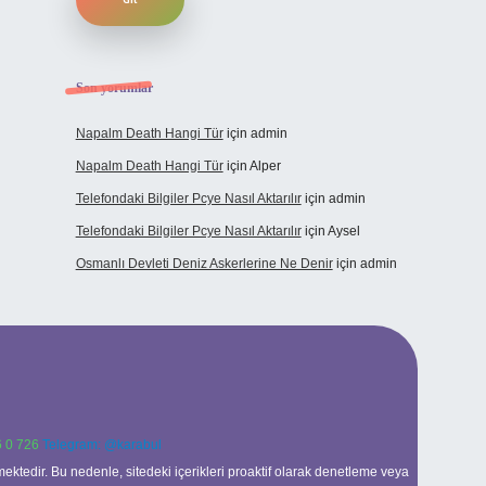
Son yorumlar
Napalm Death Hangi Tür
için
admin
Napalm Death Hangi Tür
için
Alper
Telefondaki Bilgiler Pcye Nasıl Aktarılır
için
admin
Telefondaki Bilgiler Pcye Nasıl Aktarılır
için
Aysel
Osmanlı Devleti Deniz Askerlerine Ne Denir
için
admin
 0 726
Telegram: @karabul
ektedir. Bu nedenle, sitedeki içerikleri proaktif olarak denetleme veya