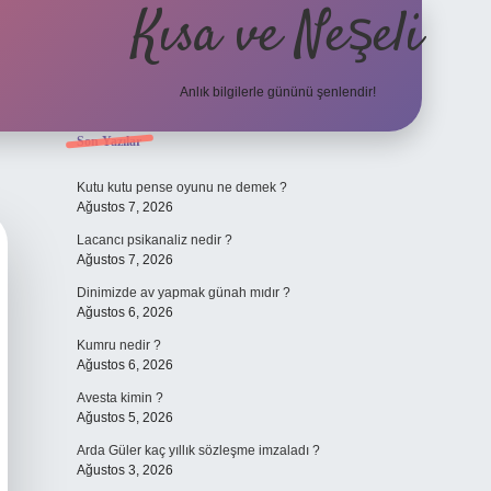
Kısa ve Neşeli
Anlık bilgilerle gününü şenlendir!
Sidebar
Son Yazılar
grandoperabet g
Kutu kutu pense oyunu ne demek ?
Ağustos 7, 2026
Lacancı psikanaliz nedir ?
Ağustos 7, 2026
Dinimizde av yapmak günah mıdır ?
Ağustos 6, 2026
Kumru nedir ?
Ağustos 6, 2026
Avesta kimin ?
Ağustos 5, 2026
Arda Güler kaç yıllık sözleşme imzaladı ?
Ağustos 3, 2026