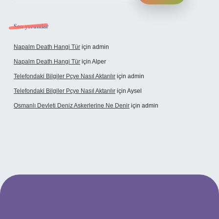
Son yorumlar
Napalm Death Hangi Tür
için
admin
Napalm Death Hangi Tür
için
Alper
Telefondaki Bilgiler Pcye Nasıl Aktarılır
için
admin
Telefondaki Bilgiler Pcye Nasıl Aktarılır
için
Aysel
Osmanlı Devleti Deniz Askerlerine Ne Denir
için
admin
erabet giriş