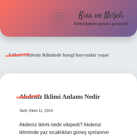
Kısa ve Neşeli
menüyü
aç
Anlık bilgilerle gününü şenlendir!
Anasayfa
Gizlilik Politikası
Etiket:
Akdeniz ikliminde hangi hayvanlar yaşar
Yasal Uyarı
Hakkımızda
Akdeniz Iklimi Anlamı Nedir
Tarih: Ekim 11, 2024
Akdeniz iklimi nedir vikipedi? Akdeniz
ikliminde yaz sıcaklıkları güneş ışınlarının