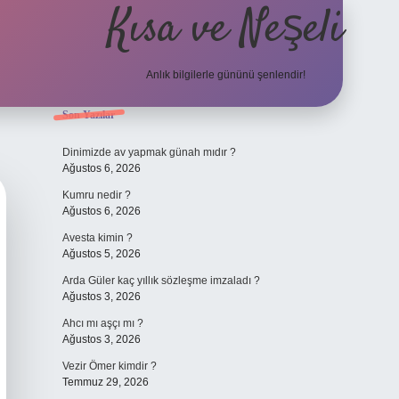
Kısa ve Neşeli
Anlık bilgilerle gününü şenlendir!
Sidebar
Son Yazılar
grandoperabet g
Dinimizde av yapmak günah mıdır ?
Ağustos 6, 2026
Kumru nedir ?
Ağustos 6, 2026
Avesta kimin ?
Ağustos 5, 2026
Arda Güler kaç yıllık sözleşme imzaladı ?
Ağustos 3, 2026
Ahcı mı aşçı mı ?
Ağustos 3, 2026
Vezir Ömer kimdir ?
Temmuz 29, 2026