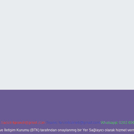
:
backlinkpaneli@gmail.com
Teams:
forumhizmeti@gmail.com
Whatsapp: 0262 606
ve İletişim Kurumu (BTK) tarafından onaylanmış bir Yer Sağlayıcı olarak hizmet verm