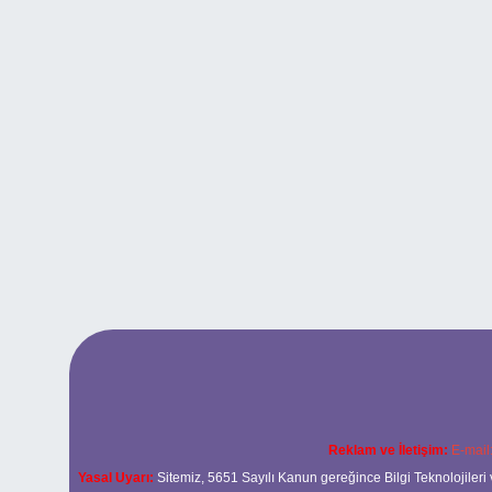
Reklam ve İletişim:
E-mail
Yasal Uyarı:
Sitemiz, 5651 Sayılı Kanun gereğince Bilgi Teknolojileri 