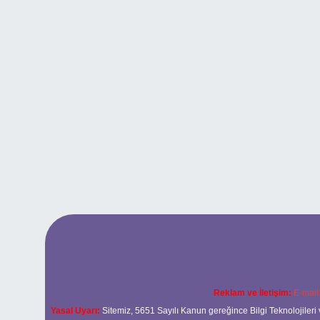
Reklam ve İletişim:
E-mail
Yasal Uyarı:
Sitemiz, 5651 Sayılı Kanun gereğince Bilgi Teknolojileri 