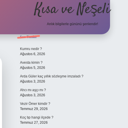
Kısa ve Neşeli
Anlık bilgilerle gününü şenlendir!
Sidebar
Son Yazılar
grandoperabet g
Kumru nedir ?
Ağustos 6, 2026
Avesta kimin ?
Ağustos 5, 2026
Arda Güler kaç yıllık sözleşme imzaladı ?
Ağustos 3, 2026
Ahcı mı aşçı mı ?
Ağustos 3, 2026
Vezir Ömer kimdir ?
Temmuz 29, 2026
Koç tıp hangi ilçede ?
Temmuz 27, 2026