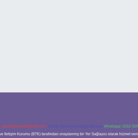
:
backlinkpaneli@gmail.com
Teams:
forumhizmeti@gmail.com
Whatsapp: 0262 606
ve İletişim Kurumu (BTK) tarafından onaylanmış bir Yer Sağlayıcı olarak hizmet verm