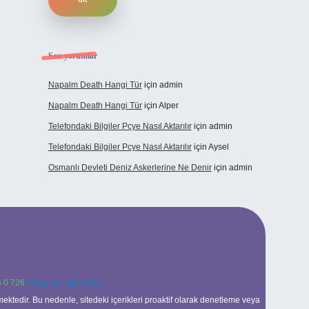
Son yorumlar
Napalm Death Hangi Tür
için
admin
Napalm Death Hangi Tür
için
Alper
Telefondaki Bilgiler Pcye Nasıl Aktarılır
için
admin
Telefondaki Bilgiler Pcye Nasıl Aktarılır
için
Aysel
Osmanlı Devleti Deniz Askerlerine Ne Denir
için
admin
 0 726
Telegram: @karabul
ektedir. Bu nedenle, sitedeki içerikleri proaktif olarak denetleme veya