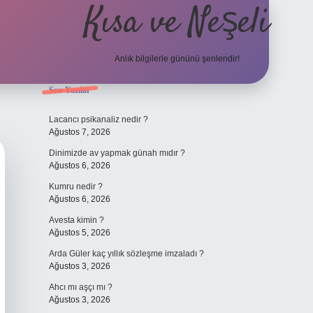
Kısa ve Neşeli
Anlık bilgilerle gününü şenlendir!
Sidebar
Son Yazılar
grandoperabet g
Lacancı psikanaliz nedir ?
Ağustos 7, 2026
Dinimizde av yapmak günah mıdır ?
Ağustos 6, 2026
Kumru nedir ?
Ağustos 6, 2026
Avesta kimin ?
Ağustos 5, 2026
Arda Güler kaç yıllık sözleşme imzaladı ?
Ağustos 3, 2026
Ahcı mı aşçı mı ?
Ağustos 3, 2026