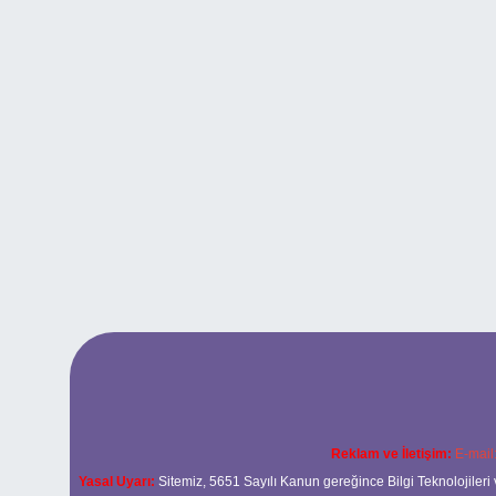
Reklam ve İletişim:
E-mail
Yasal Uyarı:
Sitemiz, 5651 Sayılı Kanun gereğince Bilgi Teknolojileri 