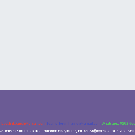
:
backlinkpaneli@gmail.com
Teams:
forumhizmeti@gmail.com
Whatsapp: 0262 606
ve İletişim Kurumu (BTK) tarafından onaylanmış bir Yer Sağlayıcı olarak hizmet verm