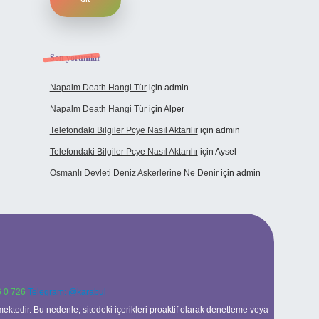
Son yorumlar
Napalm Death Hangi Tür
için
admin
Napalm Death Hangi Tür
için
Alper
Telefondaki Bilgiler Pcye Nasıl Aktarılır
için
admin
Telefondaki Bilgiler Pcye Nasıl Aktarılır
için
Aysel
Osmanlı Devleti Deniz Askerlerine Ne Denir
için
admin
 0 726
Telegram: @karabul
ektedir. Bu nedenle, sitedeki içerikleri proaktif olarak denetleme veya