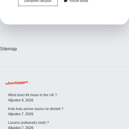
Alt
Devamını okuyun
Yorum Bırak
Çene
Öne
Gelir
Mi
Sitemap
Sidebar
Son Yazılar
What does flit mean in the UK ?
Ağustos 9, 2026
Kutu kutu pense oyunu ne demek ?
Ağustos 7, 2026
Lacancı psikanaliz nedir ?
Ağustos 7, 2026