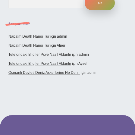
Son yorumlar
Napalm Death Hangi Tür
için
admin
Napalm Death Hangi Tür
için
Alper
Telefondaki Bilgiler Pcye Nasıl Aktarılır
için
admin
Telefondaki Bilgiler Pcye Nasıl Aktarılır
için
Aysel
Osmanlı Devleti Deniz Askerlerine Ne Denir
için
admin
rabet giriş