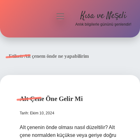
Kısa ve Neşeli
menüyü
aç
Anlık bilgilerle gününü şenlendir!
Anasayfa
Gizlilik Politikası
Etiket:
Alt çenem önde ne yapabilirim
Yasal Uyarı
Hakkımızda
Alt Çene Öne Gelir Mi
Tarih: Ekim 10, 2024
Alt çenenin önde olması nasıl düzeltilir? Alt
çene normalden küçükse veya geriye doğru