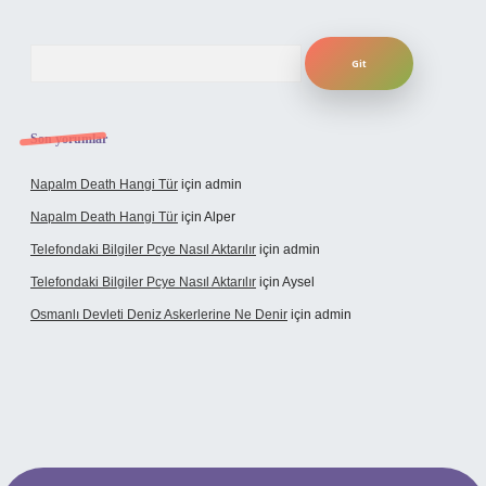
Arama
Son yorumlar
Napalm Death Hangi Tür
için
admin
Napalm Death Hangi Tür
için
Alper
Telefondaki Bilgiler Pcye Nasıl Aktarılır
için
admin
Telefondaki Bilgiler Pcye Nasıl Aktarılır
için
Aysel
Osmanlı Devleti Deniz Askerlerine Ne Denir
için
admin
rabet giriş