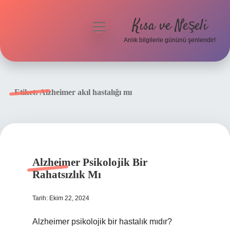
Kısa ve Neşeli
menüyü
aç
Anlık bilgilerle gününü şenlendir!
Anasayfa
Gizlilik Politikası
Etiket:
Alzheimer akıl hastalığı mı
Yasal Uyarı
Hakkımızda
Alzheimer Psikolojik Bir
Rahatsızlık Mı
Tarih: Ekim 22, 2024
Alzheimer psikolojik bir hastalık mıdır?