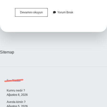
Alzheimer
Devamını okuyun
Yorum Bırak
Psikolojik
Bir
Rahatsızlık
Mı
Sitemap
Sidebar
Son Yazılar
Kumru nedir ?
Ağustos 6, 2026
Avesta kimin ?
Ağustos 5, 2026