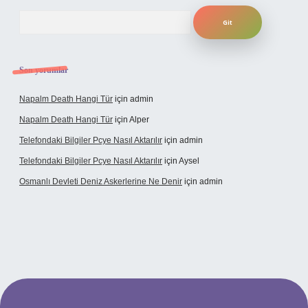
Arama
Son yorumlar
Napalm Death Hangi Tür
için
admin
Napalm Death Hangi Tür
için
Alper
Telefondaki Bilgiler Pcye Nasıl Aktarılır
için
admin
Telefondaki Bilgiler Pcye Nasıl Aktarılır
için
Aysel
Osmanlı Devleti Deniz Askerlerine Ne Denir
için
admin
erabet giriş