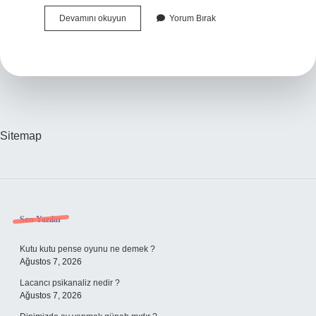
Hangi
Devamını okuyun
Yorum Bırak
Doğal
Taşlar
Beraber
Takılmaz
Sitemap
Sidebar
Son Yazılar
Kutu kutu pense oyunu ne demek ?
Ağustos 7, 2026
Lacancı psikanaliz nedir ?
Ağustos 7, 2026