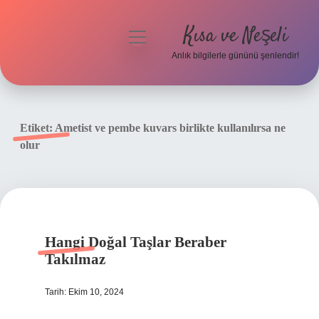
Kısa ve Neşeli
menüyü
aç
Anlık bilgilerle gününü şenlendir!
Anasayfa
Gizlilik Politikası
Etiket:
Ametist ve pembe kuvars birlikte kullanılırsa ne
olur
Yasal Uyarı
Hakkımızda
Hangi Doğal Taşlar Beraber
Takılmaz
Tarih: Ekim 10, 2024