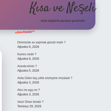
Kısa ve Neşeli
Anlık bilgilerle gününü şenlendir!
Sidebar
Son Yazılar
grandoperabet g
Dinimizde av yapmak günah mıdır ?
Ağustos 6, 2026
Kumru nedir ?
Ağustos 6, 2026
Avesta kimin ?
Ağustos 5, 2026
Arda Güler kaç yıllık sözleşme imzaladı ?
Ağustos 3, 2026
Ahcı mı aşçı mı ?
Ağustos 3, 2026
Vezir Ömer kimdir ?
Temmuz 29, 2026