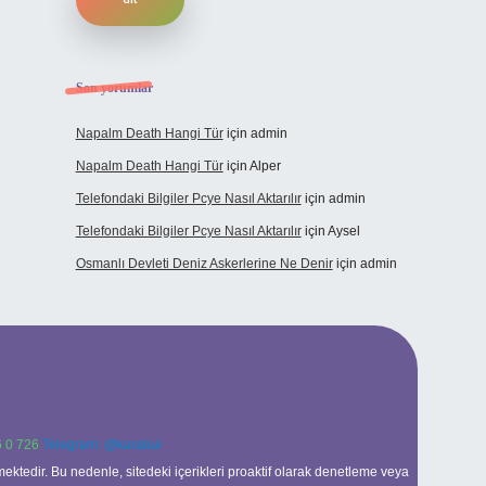
Son yorumlar
Napalm Death Hangi Tür
için
admin
Napalm Death Hangi Tür
için
Alper
Telefondaki Bilgiler Pcye Nasıl Aktarılır
için
admin
Telefondaki Bilgiler Pcye Nasıl Aktarılır
için
Aysel
Osmanlı Devleti Deniz Askerlerine Ne Denir
için
admin
 0 726
Telegram: @karabul
ektedir. Bu nedenle, sitedeki içerikleri proaktif olarak denetleme veya