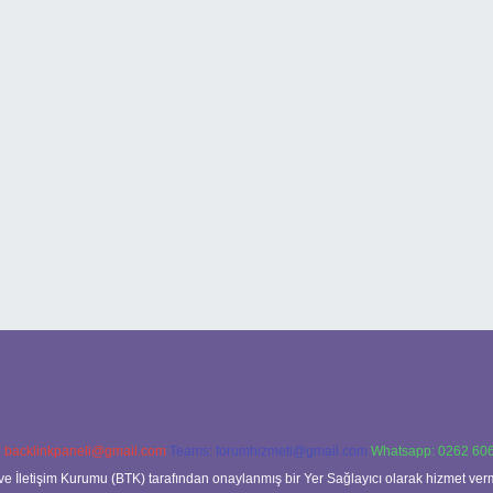
:
backlinkpaneli@gmail.com
Teams:
forumhizmeti@gmail.com
Whatsapp: 0262 606
ve İletişim Kurumu (BTK) tarafından onaylanmış bir Yer Sağlayıcı olarak hizmet verm