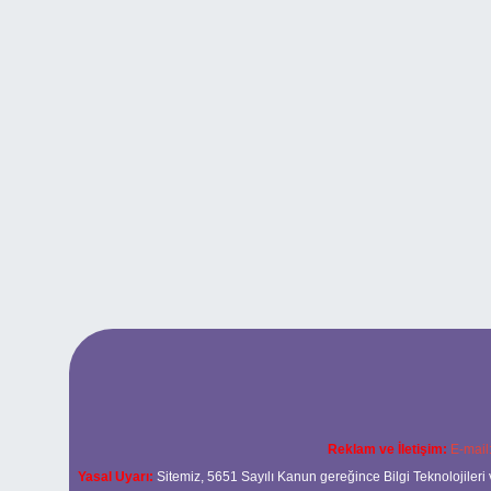
Reklam ve İletişim:
E-mail
Yasal Uyarı:
Sitemiz, 5651 Sayılı Kanun gereğince Bilgi Teknolojileri 