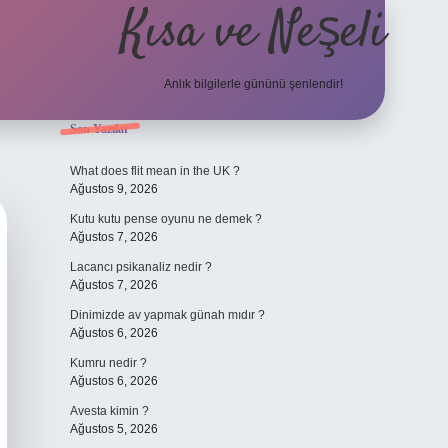
Kısa ve Neşeli
Anlık bilgilerle gününü şenlendir!
Sidebar
Son Yazılar
grandoperabet g
What does flit mean in the UK ?
Ağustos 9, 2026
Kutu kutu pense oyunu ne demek ?
Ağustos 7, 2026
Lacancı psikanaliz nedir ?
Ağustos 7, 2026
Dinimizde av yapmak günah mıdır ?
Ağustos 6, 2026
Kumru nedir ?
Ağustos 6, 2026
Avesta kimin ?
Ağustos 5, 2026