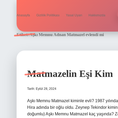
Anasayfa
Gizlilik Politikası
Yasal Uyarı
Hakkımızda
Etiket:
Aşkı Memnu Adnan Matmazel evlendi mi
Matmazelin Eşi Kim
Tarih: Eylül 28, 2024
Aşkı Memnu Matmazel kiminle evli? 1987 yılında 
Hira adında bir oğlu oldu. Zeynep Tekindor kimin
doğumlu) Aşkı Memnu Matmazel kaç yaşında? Zerr