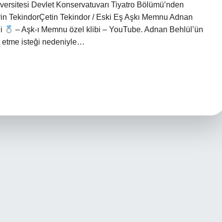
versitesi Devlet Konservatuvarı Tiyatro Bölümü’nden
rin TekindorÇetin Tekindor / Eski Eş Aşkı Memnu Adnan
di
– Aşk-ı Memnu özel klibi – YouTube. Adnan Behlül’ün
t etme isteği nedeniyle…