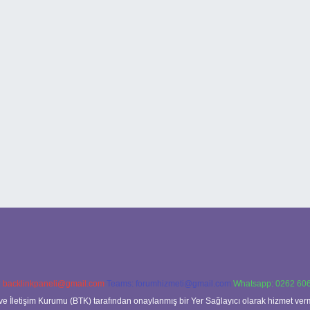
:
backlinkpaneli@gmail.com
Teams:
forumhizmeti@gmail.com
Whatsapp: 0262 606
ve İletişim Kurumu (BTK) tarafından onaylanmış bir Yer Sağlayıcı olarak hizmet verm