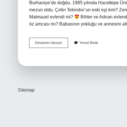
Burhaniye’de doğdu. 1985 yılında Hacettepe Üni
mezun oldu. Çetin Tekindor’un eski eşi kim? Zer
Matmazel evlendi mi?
Bihter ve Adnan evlen
öz amcası mı? Babasının yokluğu ve annesini al
Matmazelin
Devamını okuyun
Yorum Bırak
Eşi
Kim
Sitemap