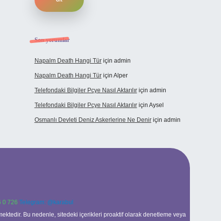
Son yorumlar
Napalm Death Hangi Tür
için
admin
Napalm Death Hangi Tür
için
Alper
Telefondaki Bilgiler Pcye Nasıl Aktarılır
için
admin
Telefondaki Bilgiler Pcye Nasıl Aktarılır
için
Aysel
Osmanlı Devleti Deniz Askerlerine Ne Denir
için
admin
 0 726
Telegram: @karabul
ektedir. Bu nedenle, sitedeki içerikleri proaktif olarak denetleme veya