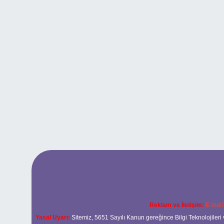
Reklam ve İletişim:
E-mail
Yasal Uyarı:
Sitemiz, 5651 Sayılı Kanun gereğince Bilgi Teknolojileri 