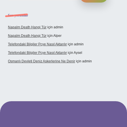
Son yorumlar
Napalm Death Hangi Tür
için
admin
Napalm Death Hangi Tür
için
Alper
Telefondaki Bilgiler Pcye Nasıl Aktarılır
için
admin
Telefondaki Bilgiler Pcye Nasıl Aktarılır
için
Aysel
Osmanlı Devleti Deniz Askerlerine Ne Denir
için
admin
rabet giriş