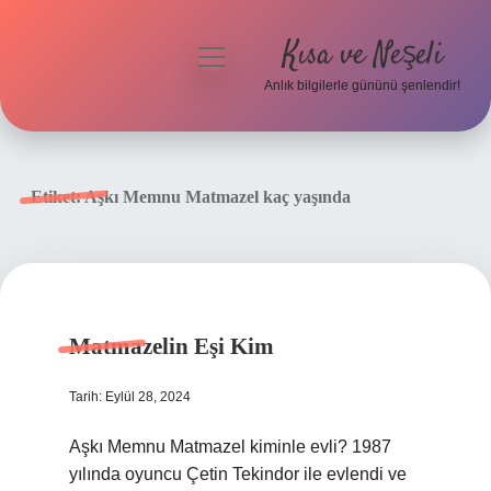
Kısa ve Neşeli
menüyü
aç
Anlık bilgilerle gününü şenlendir!
Anasayfa
Gizlilik Politikası
Etiket:
Aşkı Memnu Matmazel kaç yaşında
Yasal Uyarı
Hakkımızda
Matmazelin Eşi Kim
Tarih: Eylül 28, 2024
Aşkı Memnu Matmazel kiminle evli? 1987
yılında oyuncu Çetin Tekindor ile evlendi ve