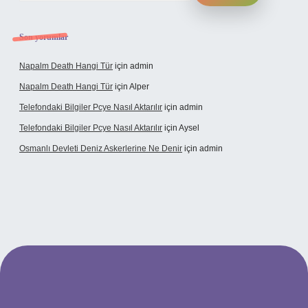
Son yorumlar
Napalm Death Hangi Tür
için
admin
Napalm Death Hangi Tür
için
Alper
Telefondaki Bilgiler Pcye Nasıl Aktarılır
için
admin
Telefondaki Bilgiler Pcye Nasıl Aktarılır
için
Aysel
Osmanlı Devleti Deniz Askerlerine Ne Denir
için
admin
rabet giriş