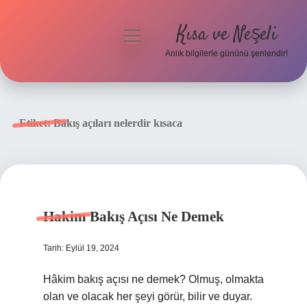
Kısa ve Neşeli
menüyü
aç
Anlık bilgilerle gününü şenlendir!
Anasayfa
Gizlilik Politikası
Etiket:
Bakış açıları nelerdir kısaca
Yasal Uyarı
Hakkımızda
Hakim Bakış Açısı Ne Demek
Tarih: Eylül 19, 2024
Hâkim bakış açısı ne demek? Olmuş, olmakta
olan ve olacak her şeyi görür, bilir ve duyar.