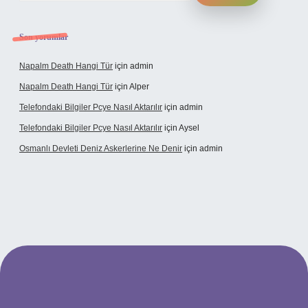
Son yorumlar
Napalm Death Hangi Tür
için
admin
Napalm Death Hangi Tür
için
Alper
Telefondaki Bilgiler Pcye Nasıl Aktarılır
için
admin
Telefondaki Bilgiler Pcye Nasıl Aktarılır
için
Aysel
Osmanlı Devleti Deniz Askerlerine Ne Denir
için
admin
perabet giriş