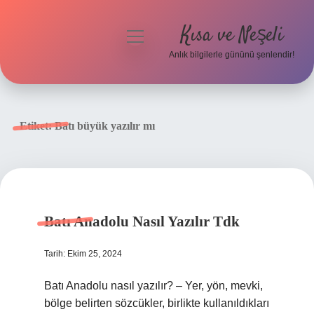
Kısa ve Neşeli
menüyü
aç
Anlık bilgilerle gününü şenlendir!
Anasayfa
Gizlilik Politikası
Etiket:
Batı büyük yazılır mı
Yasal Uyarı
Hakkımızda
Batı Anadolu Nasıl Yazılır Tdk
Tarih: Ekim 25, 2024
Batı Anadolu nasıl yazılır? – Yer, yön, mevki,
bölge belirten sözcükler, birlikte kullanıldıkları