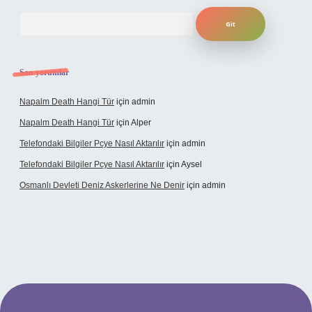
Arama
Son yorumlar
Napalm Death Hangi Tür
için
admin
Napalm Death Hangi Tür
için
Alper
Telefondaki Bilgiler Pcye Nasıl Aktarılır
için
admin
Telefondaki Bilgiler Pcye Nasıl Aktarılır
için
Aysel
Osmanlı Devleti Deniz Askerlerine Ne Denir
için
admin
rabet giriş