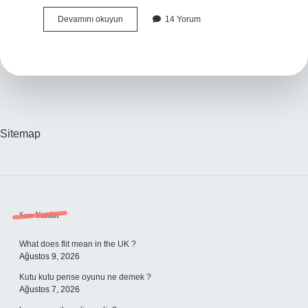
Bergama
Devamını okuyun
14 Yorum
Özelliği
Nedir
Sitemap
Sidebar
Son Yazılar
What does flit mean in the UK ?
Ağustos 9, 2026
Kutu kutu pense oyunu ne demek ?
Ağustos 7, 2026