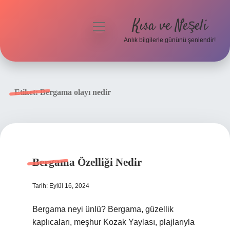
Kısa ve Neşeli
menüyü
aç
Anlık bilgilerle gününü şenlendir!
Anasayfa
Gizlilik Politikası
Etiket:
Bergama olayı nedir
Yasal Uyarı
Hakkımızda
Bergama Özelliği Nedir
Tarih: Eylül 16, 2024
Bergama neyi ünlü? Bergama, güzellik
kaplıcaları, meşhur Kozak Yaylası, plajlarıyla