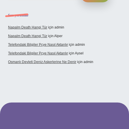
Son yorumlar
Napalm Death Hangi Tür
için
admin
Napalm Death Hangi Tür
için
Alper
Telefondaki Bilgiler Pcye Nasıl Aktarılır
için
admin
Telefondaki Bilgiler Pcye Nasıl Aktarılır
için
Aysel
Osmanlı Devleti Deniz Askerlerine Ne Denir
için
admin
rabet giriş