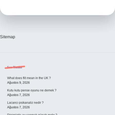
Olan
Diyetisyen
Ne
Kadar
Kazanır
Sitemap
Sidebar
Son Yazılar
What does flit mean in the UK ?
Ağustos 9, 2026
Kutu kutu pense oyunu ne demek ?
Ağustos 7, 2026
Lacancı psikanaliz nedir ?
Ağustos 7, 2026