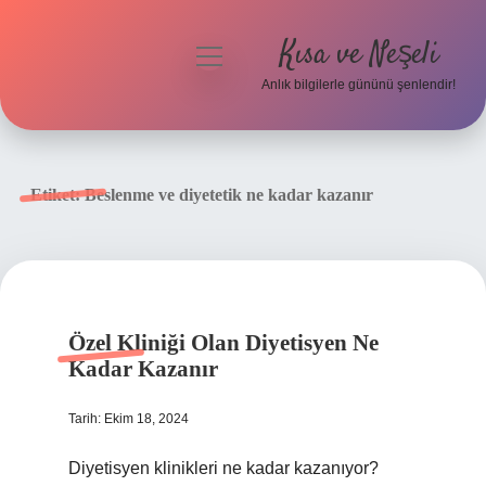
Kısa ve Neşeli
menüyü
aç
Anlık bilgilerle gününü şenlendir!
Anasayfa
Gizlilik Politikası
Etiket:
Beslenme ve diyetetik ne kadar kazanır
Yasal Uyarı
Hakkımızda
Özel Kliniği Olan Diyetisyen Ne
Kadar Kazanır
Tarih: Ekim 18, 2024
Diyetisyen klinikleri ne kadar kazanıyor?