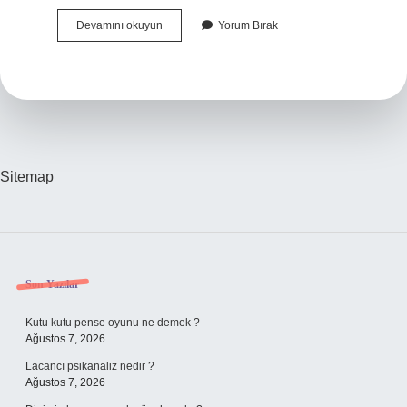
Bir
Devamını okuyun
Yorum Bırak
Biçim
Birim
Olarak
Ek
Nedir
Sitemap
Sidebar
Son Yazılar
Kutu kutu pense oyunu ne demek ?
Ağustos 7, 2026
Lacancı psikanaliz nedir ?
Ağustos 7, 2026