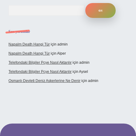
Arama
Son yorumlar
Napalm Death Hangi Tür
için
admin
Napalm Death Hangi Tür
için
Alper
Telefondaki Bilgiler Pcye Nasıl Aktarılır
için
admin
Telefondaki Bilgiler Pcye Nasıl Aktarılır
için
Aysel
Osmanlı Devleti Deniz Askerlerine Ne Denir
için
admin
erabet giriş