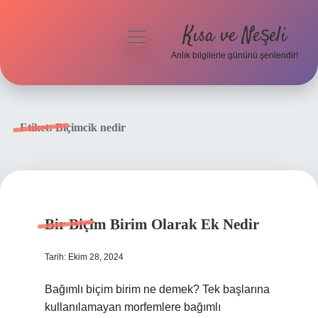
Kısa ve Neşeli
menüyü
aç
Anlık bilgilerle gününü şenlendir!
Anasayfa
Gizlilik Politikası
Etiket:
Biçimcik nedir
Yasal Uyarı
Hakkımızda
Bir Biçim Birim Olarak Ek Nedir
Tarih: Ekim 28, 2024
Bağımlı biçim birim ne demek? Tek başlarına
kullanılamayan morfemlere bağımlı