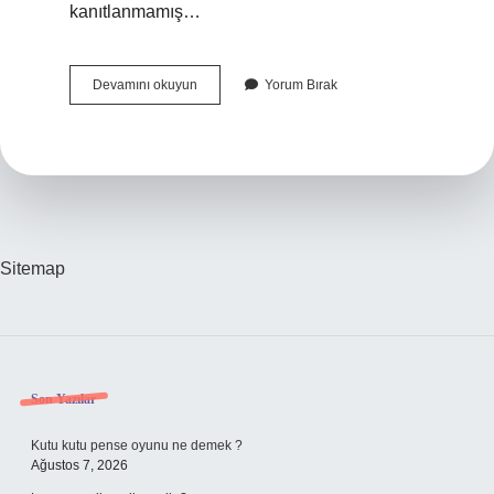
kanıtlanmamış…
Hipotez
Devamını okuyun
Yorum Bırak
Ve
Teori
Arasındaki
Fark
Nedir
Sitemap
Sidebar
Son Yazılar
Kutu kutu pense oyunu ne demek ?
Ağustos 7, 2026