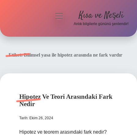
Kısa ve Neşeli
menüyü
aç
Anlık bilgilerle gününü şenlendir!
Anasayfa
Gizlilik Politikası
Etiket:
Bilimsel yasa ile hipotez arasında ne fark vardır
Yasal Uyarı
Hakkımızda
Hipotez Ve Teori Arasındaki Fark
Nedir
Tarih: Ekim 26, 2024
Hipotez ve teorem arasındaki fark nedir?