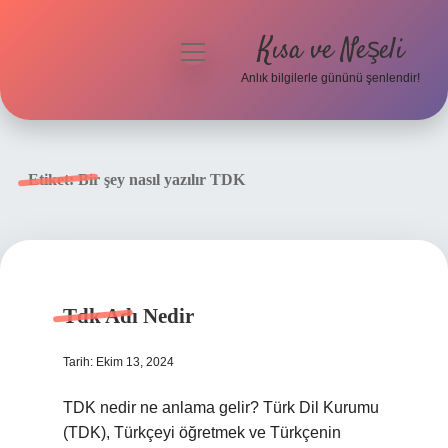
Kısa ve Neşeli
menüyü
aç
Anlık bilgilerle gününü şenlendir!
Anasayfa
Gizlilik Politikası
Etiket:
Bir şey nasıl yazılır TDK
Yasal Uyarı
Hakkımızda
Tdk Adı Nedir
Tarih: Ekim 13, 2024
TDK nedir ne anlama gelir? Türk Dil Kurumu
(TDK), Türkçeyi öğretmek ve Türkçenin