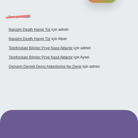
Son yorumlar
Napalm Death Hangi Tür
için
admin
Napalm Death Hangi Tür
için
Alper
Telefondaki Bilgiler Pcye Nasıl Aktarılır
için
admin
Telefondaki Bilgiler Pcye Nasıl Aktarılır
için
Aysel
Osmanlı Devleti Deniz Askerlerine Ne Denir
için
admin
rabet giriş