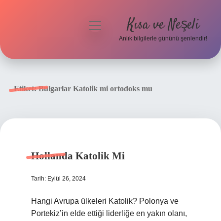
Kısa ve Neşeli
menüyü
aç
Anlık bilgilerle gününü şenlendir!
Anasayfa
Gizlilik Politikası
Etiket:
Bulgarlar Katolik mi ortodoks mu
Yasal Uyarı
Hakkımızda
Hollanda Katolik Mi
Tarih: Eylül 26, 2024
Hangi Avrupa ülkeleri Katolik? Polonya ve
Portekiz’in elde ettiği liderliğe en yakın olanı,