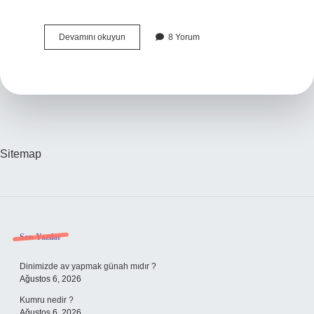
Hollanda
Devamını okuyun
8 Yorum
Katolik
Mi
Sitemap
Sidebar
Son Yazılar
Dinimizde av yapmak günah mıdır ?
Ağustos 6, 2026
Kumru nedir ?
Ağustos 6, 2026