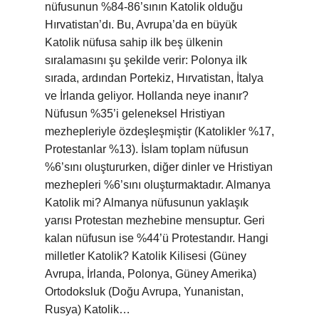
nüfusunun %84-86’sının Katolik olduğu
Hırvatistan’dı. Bu, Avrupa’da en büyük
Katolik nüfusa sahip ilk beş ülkenin
sıralamasını şu şekilde verir: Polonya ilk
sırada, ardından Portekiz, Hırvatistan, İtalya
ve İrlanda geliyor. Hollanda neye inanır?
Nüfusun %35’i geleneksel Hristiyan
mezhepleriyle özdeşleşmiştir (Katolikler %17,
Protestanlar %13). İslam toplam nüfusun
%6’sını oluştururken, diğer dinler ve Hristiyan
mezhepleri %6’sını oluşturmaktadır. Almanya
Katolik mi? Almanya nüfusunun yaklaşık
yarısı Protestan mezhebine mensuptur. Geri
kalan nüfusun ise %44’ü Protestandır. Hangi
milletler Katolik? Katolik Kilisesi (Güney
Avrupa, İrlanda, Polonya, Güney Amerika)
Ortodoksluk (Doğu Avrupa, Yunanistan,
Rusya) Katolik…