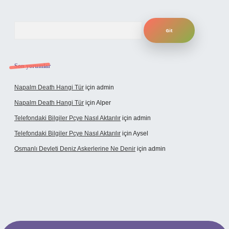
Arama
Son yorumlar
Napalm Death Hangi Tür
için
admin
Napalm Death Hangi Tür
için
Alper
Telefondaki Bilgiler Pcye Nasıl Aktarılır
için
admin
Telefondaki Bilgiler Pcye Nasıl Aktarılır
için
Aysel
Osmanlı Devleti Deniz Askerlerine Ne Denir
için
admin
erabet giriş