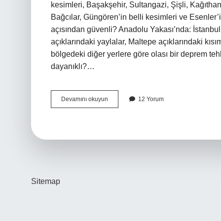
kesimleri, Başakşehir, Sultangazi, Şişli, Kağıt
Bağcılar, Güngören’in belli kesimleri ve Esenler’i
açısından güvenli? Anadolu Yakası’nda: İstanbul’
açıklarındaki yaylalar, Maltepe açıklarındaki kı
bölgedeki diğer yerlere göre olası bir deprem teh
dayanıklı?…
Esenyurttaki
Devamını okuyun
12 Yorum
Evler
Depreme
Dayanıklı
Mı
Sitemap