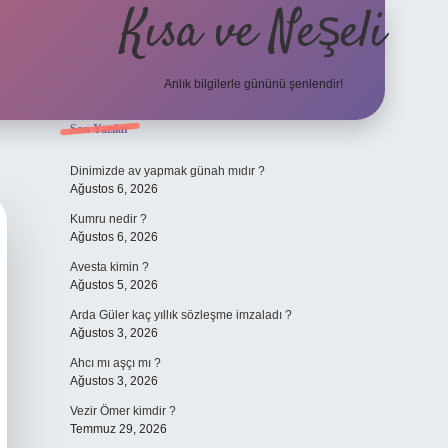
Kısa ve Neşeli
Anlık bilgilerle gününü şenlendir!
Sidebar
Son Yazılar
grandoperab
Dinimizde av yapmak günah mıdır ?
Ağustos 6, 2026
Kumru nedir ?
Ağustos 6, 2026
Avesta kimin ?
Ağustos 5, 2026
Arda Güler kaç yıllık sözleşme imzaladı ?
Ağustos 3, 2026
Ahcı mı aşçı mı ?
Ağustos 3, 2026
Vezir Ömer kimdir ?
Temmuz 29, 2026