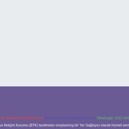
:
backlinkpaneli@gmail.com
Teams:
forumhizmeti@gmail.com
Whatsapp: 0262 606
ve İletişim Kurumu (BTK) tarafından onaylanmış bir Yer Sağlayıcı olarak hizmet verm