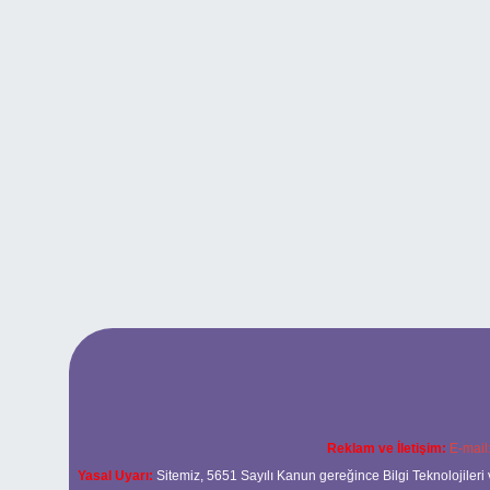
Reklam ve İletişim:
E-mail
Yasal Uyarı:
Sitemiz, 5651 Sayılı Kanun gereğince Bilgi Teknolojileri 