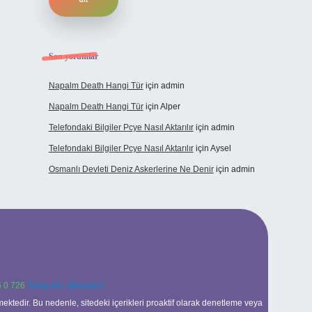
Son yorumlar
Napalm Death Hangi Tür
için
admin
Napalm Death Hangi Tür
için
Alper
Telefondaki Bilgiler Pcye Nasıl Aktarılır
için
admin
Telefondaki Bilgiler Pcye Nasıl Aktarılır
için
Aysel
Osmanlı Devleti Deniz Askerlerine Ne Denir
için
admin
 0 726
Telegram: @karabul
ektedir. Bu nedenle, sitedeki içerikleri proaktif olarak denetleme veya