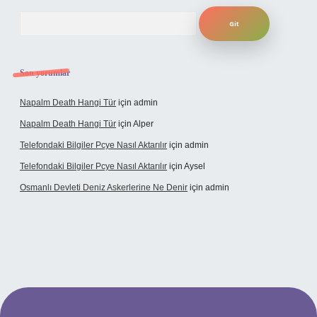
Arama
Son yorumlar
Napalm Death Hangi Tür
için
admin
Napalm Death Hangi Tür
için
Alper
Telefondaki Bilgiler Pcye Nasıl Aktarılır
için
admin
Telefondaki Bilgiler Pcye Nasıl Aktarılır
için
Aysel
Osmanlı Devleti Deniz Askerlerine Ne Denir
için
admin
rabet giriş