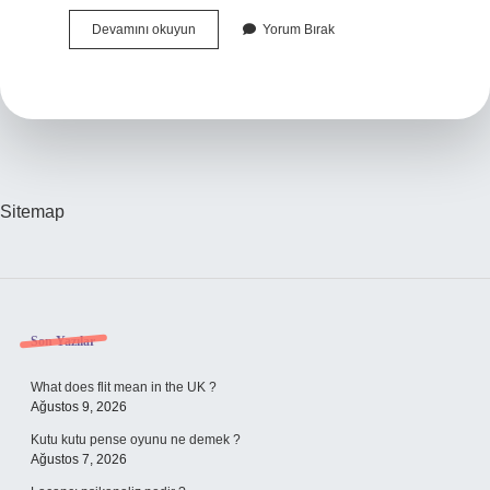
Tanımadığımız
Devamını okuyun
Yorum Bırak
Kişilere
Karşı
Nasıl
Davranmalıyız
Sitemap
Sidebar
Son Yazılar
What does flit mean in the UK ?
Ağustos 9, 2026
Kutu kutu pense oyunu ne demek ?
Ağustos 7, 2026