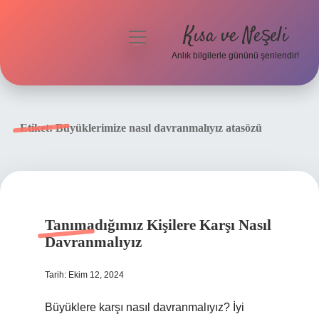
Kısa ve Neşeli
menüyü
aç
Anlık bilgilerle gününü şenlendir!
Anasayfa
Gizlilik Politikası
Etiket:
Büyüklerimize nasıl davranmalıyız atasözü
Yasal Uyarı
Hakkımızda
Tanımadığımız Kişilere Karşı Nasıl
Davranmalıyız
Tarih: Ekim 12, 2024
Büyüklere karşı nasıl davranmalıyız? İyi