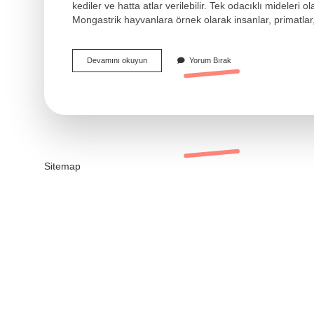
kediler ve hatta atlar verilebilir. Tek odacıklı mideleri
Mongastrik hayvanlara örnek olarak insanlar, primatlar
Buzağı
Devamını okuyun
Yorum Bırak
Geviş
Getirir
Mi
Sitemap