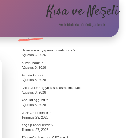
Kısa ve Neşeli
Anlık bilgilerle gününü şenlendir!
Sidebar
Son Yazılar
Dinimizde av yapmak günah mıdır ?
Ağustos 6, 2026
Kumru nedir ?
Ağustos 6, 2026
Avesta kimin ?
Ağustos 5, 2026
Arda Güler kaç yıllık sözleşme imzaladı ?
Ağustos 3, 2026
Ahcı mı aşçı mı ?
Ağustos 3, 2026
Vezir Ömer kimdir ?
Temmuz 29, 2026
Koç tıp hangi ilçede ?
Temmuz 27, 2026
Türkiye’de kaç tane CEO var ?