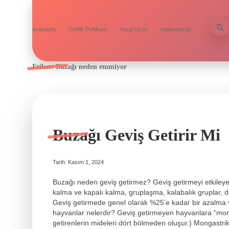
Anasayfa
Gizlilik Politikası
Yasal Uyarı
Hakkımızda
Etiket:
Buzağı neden emmiyor
Buzağı Geviş Getirir Mi
Tarih: Kasım 1, 2024
Buzağı neden geviş getirmez? Geviş getirmeyi etkileyen
kalma ve kapalı kalma, gruplaşma, kalabalık gruplar, do
Geviş getirmede genel olarak %25’e kadar bir azalma va
hayvanlar nelerdir? Geviş getirmeyen hayvanlara “monog
getirenlerin mideleri dört bölmeden oluşur.) Mongastrik