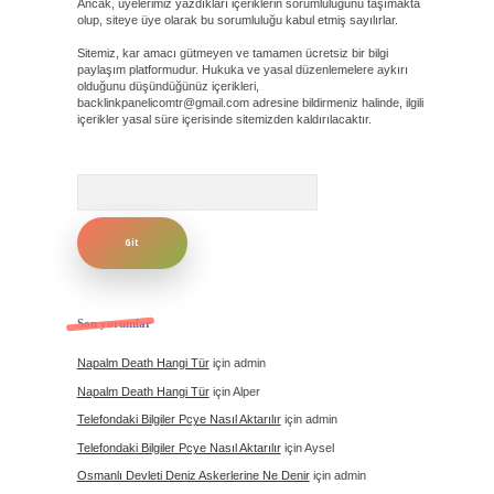
Ancak, üyelerimiz yazdıkları içeriklerin sorumluluğunu taşımakta
olup, siteye üye olarak bu sorumluluğu kabul etmiş sayılırlar.
Sitemiz, kar amacı gütmeyen ve tamamen ücretsiz bir bilgi
paylaşım platformudur. Hukuka ve yasal düzenlemelere aykırı
olduğunu düşündüğünüz içerikleri,
backlinkpanelicomtr@gmail.com
adresine bildirmeniz halinde, ilgili
içerikler yasal süre içerisinde sitemizden kaldırılacaktır.
Arama
Son yorumlar
Napalm Death Hangi Tür
için
admin
Napalm Death Hangi Tür
için
Alper
Telefondaki Bilgiler Pcye Nasıl Aktarılır
için
admin
Telefondaki Bilgiler Pcye Nasıl Aktarılır
için
Aysel
Osmanlı Devleti Deniz Askerlerine Ne Denir
için
admin