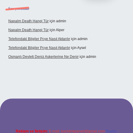
Son yorumlar
Napalm Death Hangi Tür
için
admin
Napalm Death Hangi Tür
için
Alper
Telefondaki Bilgiler Pcye Nasıl Aktarılır
için
admin
Telefondaki Bilgiler Pcye Nasıl Aktarılır
için
Aysel
Osmanlı Devleti Deniz Askerlerine Ne Denir
için
admin
rabet giriş
Reklam ve İletişim:
E-mail:
backlinkpaneli@gmail.com
Teams: