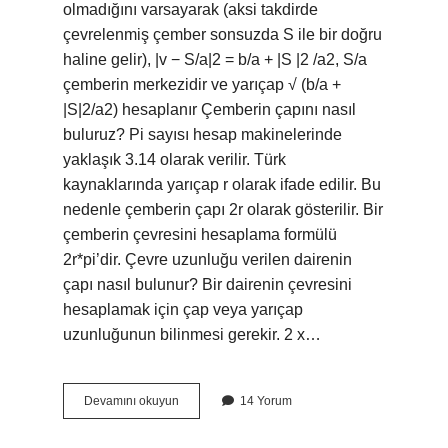
olmadığını varsayarak (aksi takdirde
çevrelenmiş çember sonsuzda S ile bir doğru
haline gelir), |v − S/a|2 = b/a + |S |2 /a2, S/a
çemberin merkezidir ve yarıçap √ (b/a +
|S|2/a2) hesaplanır Çemberin çapını nasıl
buluruz? Pi sayısı hesap makinelerinde
yaklaşık 3.14 olarak verilir. Türk
kaynaklarında yarıçap r olarak ifade edilir. Bu
nedenle çemberin çapı 2r olarak gösterilir. Bir
çemberin çevresini hesaplama formülü
2r*pi’dir. Çevre uzunluğu verilen dairenin
çapı nasıl bulunur? Bir dairenin çevresini
hesaplamak için çap veya yarıçap
uzunluğunun bilinmesi gerekir. 2 x…
Çevrel
Devamını okuyun
14 Yorum
Çember
Çapı