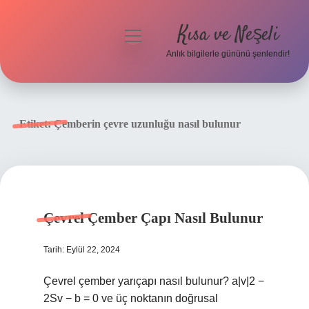
Kısa ve Neşeli
menüyü
aç
Anlık bilgilerle gününü şenlendir!
Anasayfa
Gizlilik Politikası
Etiket:
Çemberin çevre uzunluğu nasıl bulunur
Yasal Uyarı
Hakkımızda
Çevrel Çember Çapı Nasıl Bulunur
Tarih: Eylül 22, 2024
Çevrel çember yarıçapı nasıl bulunur? a|v|2 −
2Sv − b = 0 ve üç noktanın doğrusal