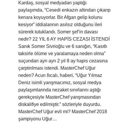
Kardaş, sosyal medyadan yaptığı
paylaşımda, “Cesedi enkazın altından çıkarıp
kenara koyuyorlar. Bir Afgan gelip kolunu
kesiyor” iddialarının asılsız olduğunu ileri
sürerek tutuklandı. Somer şef’in davası
nedir? 22 YIL 6 AY ​​HAPİS CEZASI İSTENDİ
Sanık Somer Sivrioğlu ve 6 sanığın, “Kasıtlı
taksirle ölüme ve yaralamaya neden olma”
suçundan ayrı ayrı 2 yıl 8 ay hapis cezasına
çarptırılması istendi. MasterChef Uğur
neden? Acun Ilıcalı, haberi, “Uğur Yılmaz
Deniz isimli yarışmacımız, sosyal medya
paylaşımlarında nezaket sınırlarını aştığı
gerekçesiyle MasterChef yarışmasından
diskalifiye edilmiştir.” sözleriyle duyurdu.
MasterChef Uğur evli mi? MasterChef 2018
şampiyonu Uğur…