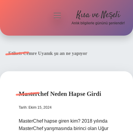
Kısa ve Neşeli
menüyü
aç
Anlık bilgilerle gününü şenlendir!
Anasayfa
Gizlilik Politikası
Etiket:
Cemre Uyanık şu an ne yapıyor
Yasal Uyarı
Hakkımızda
Masterchef Neden Hapse Girdi
Tarih: Ekim 15, 2024
MasterChef hapse giren kim? 2018 yılında
MasterChef yarışmasında birinci olan Uğur