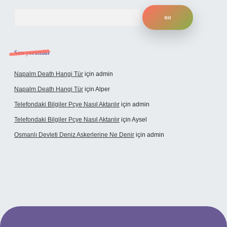
Arama
Son yorumlar
Napalm Death Hangi Tür
için
admin
Napalm Death Hangi Tür
için
Alper
Telefondaki Bilgiler Pcye Nasıl Aktarılır
için
admin
Telefondaki Bilgiler Pcye Nasıl Aktarılır
için
Aysel
Osmanlı Devleti Deniz Askerlerine Ne Denir
için
admin
rabet giriş