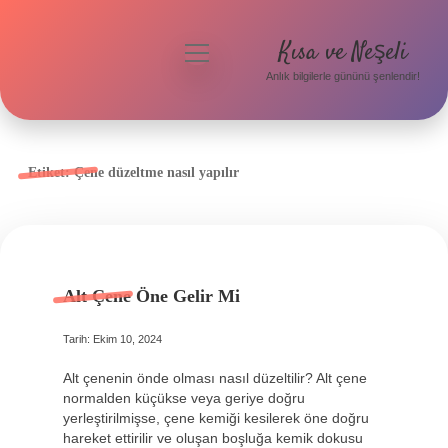
Kısa ve Neşeli
menüyü
aç
Anlık bilgilerle gününü şenlendir!
Anasayfa
Gizlilik Politikası
Etiket:
Çene düzeltme nasıl yapılır
Yasal Uyarı
Hakkımızda
Alt Çene Öne Gelir Mi
Tarih: Ekim 10, 2024
Alt çenenin önde olması nasıl düzeltilir? Alt çene
normalden küçükse veya geriye doğru
yerleştirilmişse, çene kemiği kesilerek öne doğru
hareket ettirilir ve oluşan boşluğa kemik dokusu