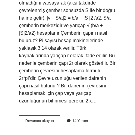
olmadığını varsayarak (aksi takdirde
çevrelenmiş çember sonsuzda S ile bir doğru
haline gelir), |v − S/a|2 = b/a + |S |2 /a2, S/a
çemberin merkezidir ve yarıçap √ (b/a +
|S|2/a2) hesaplanır Çemberin çapını nasıl
buluruz? Pi sayısı hesap makinelerinde
yaklaşık 3.14 olarak verilir. Türk
kaynaklarında yarıçap r olarak ifade edilir. Bu
nedenle çemberin çapı 2r olarak gösterilir. Bir
çemberin çevresini hesaplama formülü
2r*pi’dir. Çevre uzunluğu verilen dairenin
çapı nasıl bulunur? Bir dairenin çevresini
hesaplamak için çap veya yarıçap
uzunluğunun bilinmesi gerekir. 2 x…
Çevrel
Devamını okuyun
14 Yorum
Çember
Çapı