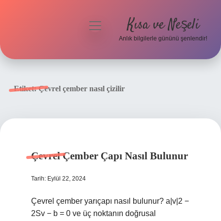
Kısa ve Neşeli
menüyü
aç
Anlık bilgilerle gününü şenlendir!
Anasayfa
Gizlilik Politikası
Etiket:
Çevrel çember nasıl çizilir
Yasal Uyarı
Hakkımızda
Çevrel Çember Çapı Nasıl Bulunur
Tarih: Eylül 22, 2024
Çevrel çember yarıçapı nasıl bulunur? a|v|2 −
2Sv − b = 0 ve üç noktanın doğrusal