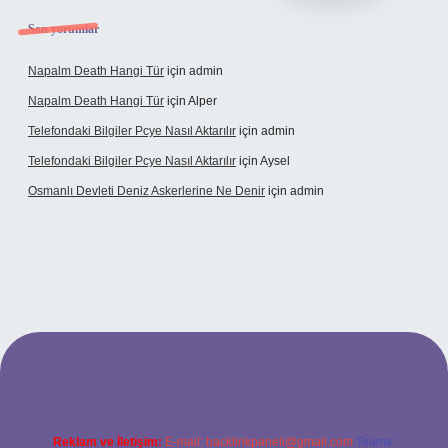
Son yorumlar
Napalm Death Hangi Tür
için
admin
Napalm Death Hangi Tür
için
Alper
Telefondaki Bilgiler Pcye Nasıl Aktarılır
için
admin
Telefondaki Bilgiler Pcye Nasıl Aktarılır
için
Aysel
Osmanlı Devleti Deniz Askerlerine Ne Denir
için
admin
erabet giriş
Reklam ve İletişim:
E-mail:
backlinkpaneli@gmail.com
Teams: