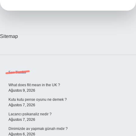
Nasıl
Bulunur
Sitemap
Sidebar
Son Yazılar
What does flit mean in the UK ?
Ağustos 9, 2026
Kutu kutu pense oyunu ne demek ?
Ağustos 7, 2026
Lacancı psikanaliz nedir ?
Ağustos 7, 2026
Dinimizde av yapmak günah mıdır ?
Ağustos 6, 2026