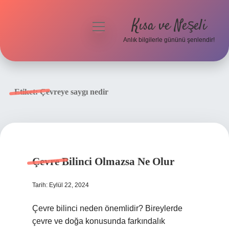
Kısa ve Neşeli
menüyü
aç
Anlık bilgilerle gününü şenlendir!
Anasayfa
Gizlilik Politikası
Etiket:
Çevreye saygı nedir
Yasal Uyarı
Hakkımızda
Çevre Bilinci Olmazsa Ne Olur
Tarih: Eylül 22, 2024
Çevre bilinci neden önemlidir? Bireylerde
çevre ve doğa konusunda farkındalık