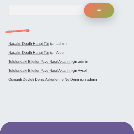
Arama
Son yorumlar
Napalm Death Hangi Tür
için
admin
Napalm Death Hangi Tür
için
Alper
Telefondaki Bilgiler Pcye Nasıl Aktarılır
için
admin
Telefondaki Bilgiler Pcye Nasıl Aktarılır
için
Aysel
Osmanlı Devleti Deniz Askerlerine Ne Denir
için
admin
rabet giriş