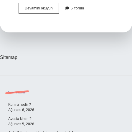
Çevre
Devamını okuyun
6 Yorum
Bilinci
Olmazsa
Ne
Olur
Sitemap
Sidebar
Son Yazılar
Kumru nedir ?
Ağustos 6, 2026
Avesta kimin ?
Ağustos 5, 2026