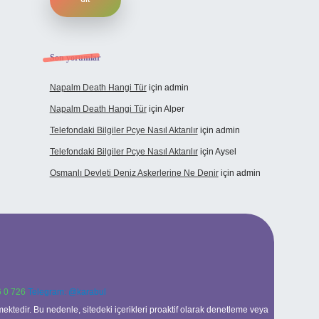
Son yorumlar
Napalm Death Hangi Tür
için
admin
Napalm Death Hangi Tür
için
Alper
Telefondaki Bilgiler Pcye Nasıl Aktarılır
için
admin
Telefondaki Bilgiler Pcye Nasıl Aktarılır
için
Aysel
Osmanlı Devleti Deniz Askerlerine Ne Denir
için
admin
 0 726
Telegram: @karabul
ektedir. Bu nedenle, sitedeki içerikleri proaktif olarak denetleme veya