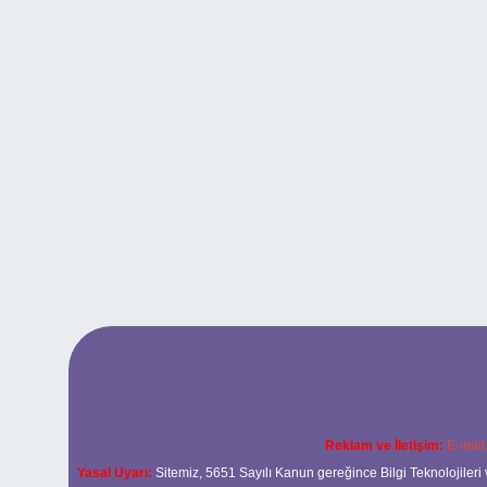
Reklam ve İletişim:
E-mail
Yasal Uyarı:
Sitemiz, 5651 Sayılı Kanun gereğince Bilgi Teknolojileri 