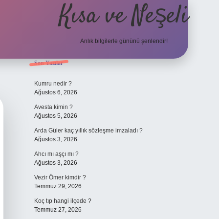
Kısa ve Neşeli
Anlık bilgilerle gününü şenlendir!
Sidebar
Son Yazılar
grandoperabet g
Kumru nedir ?
Ağustos 6, 2026
Avesta kimin ?
Ağustos 5, 2026
Arda Güler kaç yıllık sözleşme imzaladı ?
Ağustos 3, 2026
Ahcı mı aşçı mı ?
Ağustos 3, 2026
Vezir Ömer kimdir ?
Temmuz 29, 2026
Koç tıp hangi ilçede ?
Temmuz 27, 2026