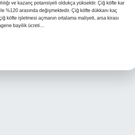
arlılığı ve kazanç potansiyeli oldukça yüksektir. Çiğ köfte kar
0 ile %120 arasında değişmektedir. Çiğ köfte dükkanı kaç
, çiğ köfte işletmesi açmanın ortalama maliyeti, arsa kirası
agene bayilik ücreti…