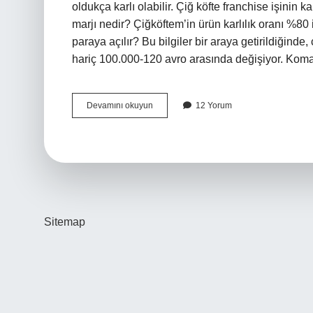
oldukça karlı olabilir. Çiğ köfte franchise işinin k
marjı nedir? Çiğköftem’in ürün karlılık oranı %8
paraya açılır? Bu bilgiler bir araya getirildiğinde
hariç 100.000-120 avro arasında değişiyor. Kom
Çiğköfte
Devamını okuyun
12 Yorum
Ne
Kadar
Karlı
Sitemap