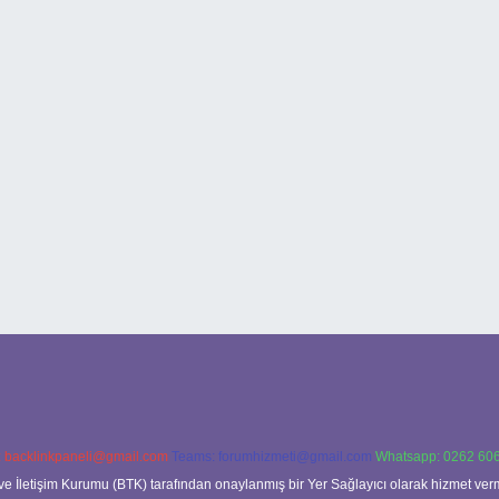
:
backlinkpaneli@gmail.com
Teams:
forumhizmeti@gmail.com
Whatsapp: 0262 606
ve İletişim Kurumu (BTK) tarafından onaylanmış bir Yer Sağlayıcı olarak hizmet verm