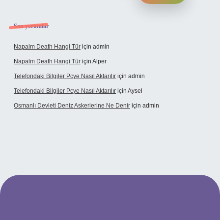
Son yorumlar
Napalm Death Hangi Tür
için
admin
Napalm Death Hangi Tür
için
Alper
Telefondaki Bilgiler Pcye Nasıl Aktarılır
için
admin
Telefondaki Bilgiler Pcye Nasıl Aktarılır
için
Aysel
Osmanlı Devleti Deniz Askerlerine Ne Denir
için
admin
rabet giriş