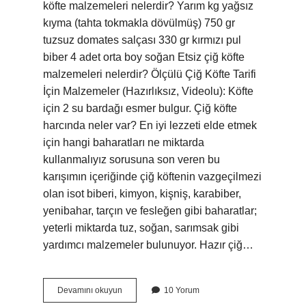
köfte malzemeleri nelerdir? Yarım kg yağsız
kıyma (tahta tokmakla dövülmüş) 750 gr
tuzsuz domates salçası 330 gr kırmızı pul
biber 4 adet orta boy soğan Etsiz çiğ köfte
malzemeleri nelerdir? Ölçülü Çiğ Köfte Tarifi
İçin Malzemeler (Hazırlıksız, Videolu): Köfte
için 2 su bardağı esmer bulgur. Çiğ köfte
harcında neler var? En iyi lezzeti elde etmek
için hangi baharatları ne miktarda
kullanmalıyız sorusuna son veren bu
karışımın içeriğinde çiğ köftenin vazgeçilmezi
olan isot biberi, kimyon, kişniş, karabiber,
yenibahar, tarçın ve fesleğen gibi baharatlar;
yeterli miktarda tuz, soğan, sarımsak gibi
yardımcı malzemeler bulunuyor. Hazır çiğ…
Çiğköfte
Devamını okuyun
10 Yorum
Hangi