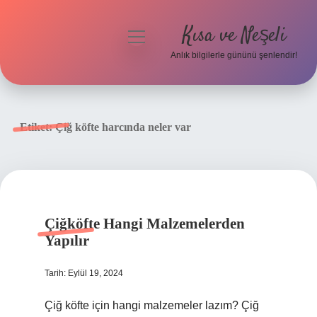
Kısa ve Neşeli
menüyü
aç
Anlık bilgilerle gününü şenlendir!
Anasayfa
Gizlilik Politikası
Etiket:
Çiğ köfte harcında neler var
Yasal Uyarı
Hakkımızda
Çiğköfte Hangi Malzemelerden
Yapılır
Tarih: Eylül 19, 2024
Çiğ köfte için hangi malzemeler lazım? Çiğ