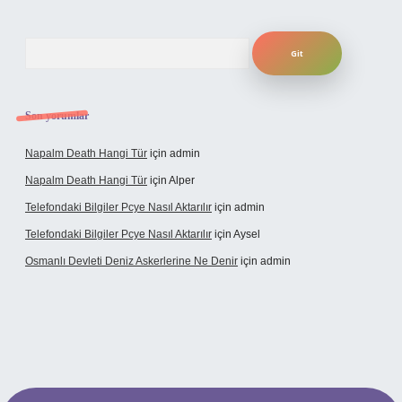
Arama
Son yorumlar
Napalm Death Hangi Tür
için
admin
Napalm Death Hangi Tür
için
Alper
Telefondaki Bilgiler Pcye Nasıl Aktarılır
için
admin
Telefondaki Bilgiler Pcye Nasıl Aktarılır
için
Aysel
Osmanlı Devleti Deniz Askerlerine Ne Denir
için
admin
rabet giriş