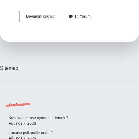
Ruslar
Devamını okuyun
14 Yorum
Kaç
Yaşında
Evlenir
Sitemap
Sidebar
Son Yazılar
Kutu kutu pense oyunu ne demek ?
Ağustos 7, 2026
Lacancı psikanaliz nedir ?
Ağustos 7, 2026