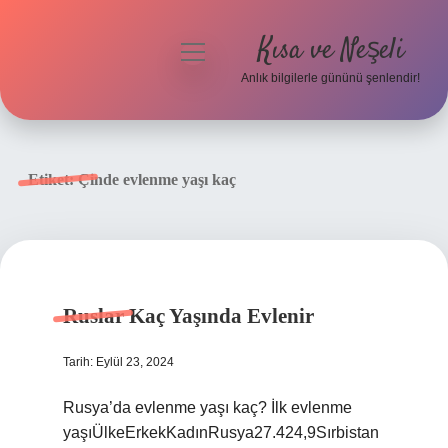
Kısa ve Neşeli
menüyü
aç
Anlık bilgilerle gününü şenlendir!
Anasayfa
Gizlilik Politikası
Etiket:
Çinde evlenme yaşı kaç
Yasal Uyarı
Hakkımızda
Ruslar Kaç Yaşında Evlenir
Tarih: Eylül 23, 2024
Rusya’da evlenme yaşı kaç? İlk evlenme
yaşıÜlkeErkekKadınRusya27.424,9Sırbistan