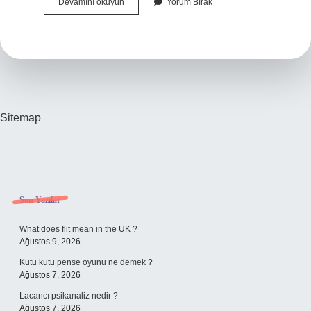
2
Devamını okuyun
Yorum Bırak
Sınıf
Yönümüzü
Nasıl
Buluruz
Sitemap
Sidebar
Son Yazılar
What does flit mean in the UK ?
Ağustos 9, 2026
Kutu kutu pense oyunu ne demek ?
Ağustos 7, 2026
Lacancı psikanaliz nedir ?
Ağustos 7, 2026