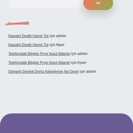
Son yorumlar
Napalm Death Hangi Tür
için
admin
Napalm Death Hangi Tür
için
Alper
Telefondaki Bilgiler Pcye Nasıl Aktarılır
için
admin
Telefondaki Bilgiler Pcye Nasıl Aktarılır
için
Aysel
Osmanlı Devleti Deniz Askerlerine Ne Denir
için
admin
erabet giriş