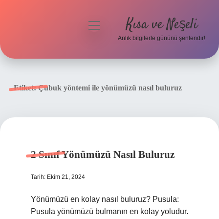
Kısa ve Neşeli
menüyü
aç
Anlık bilgilerle gününü şenlendir!
Anasayfa
Gizlilik Politikası
Etiket:
Çubuk yöntemi ile yönümüzü nasıl buluruz
Yasal Uyarı
Hakkımızda
2 Sınıf Yönümüzü Nasıl Buluruz
Tarih: Ekim 21, 2024
Yönümüzü en kolay nasıl buluruz? Pusula:
Pusula yönümüzü bulmanın en kolay yoludur.