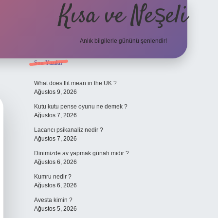
Kısa ve Neşeli
Anlık bilgilerle gününü şenlendir!
Sidebar
Son Yazılar
grandoperabet g
What does flit mean in the UK ?
Ağustos 9, 2026
Kutu kutu pense oyunu ne demek ?
Ağustos 7, 2026
Lacancı psikanaliz nedir ?
Ağustos 7, 2026
Dinimizde av yapmak günah mıdır ?
Ağustos 6, 2026
Kumru nedir ?
Ağustos 6, 2026
Avesta kimin ?
Ağustos 5, 2026