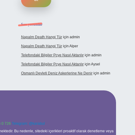
Son yorumlar
Napalm Death Hangi Tür
için
admin
Napalm Death Hangi Tür
için
Alper
Telefondaki Bilgiler Pcye Nasıl Aktarılır
için
admin
Telefondaki Bilgiler Pcye Nasıl Aktarılır
için
Aysel
Osmanlı Devleti Deniz Askerlerine Ne Denir
için
admin
 0 726
Telegram: @karabul
ektedir. Bu nedenle, sitedeki içerikleri proaktif olarak denetleme veya