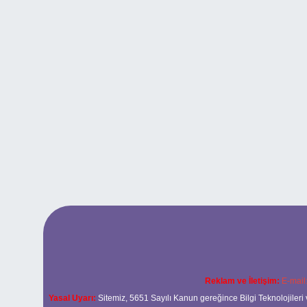
Reklam ve İletişim:
E-mail
Yasal Uyarı:
Sitemiz, 5651 Sayılı Kanun gereğince Bilgi Teknolojileri 