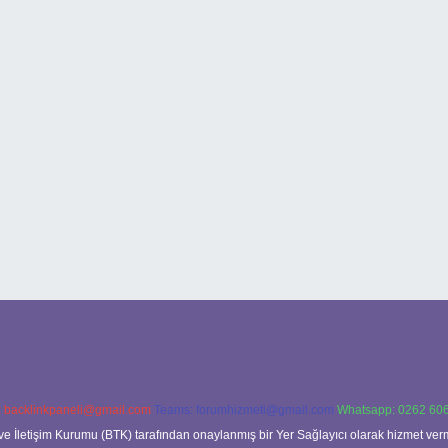
:
backlinkpaneli@gmail.com
Teams:
forumhizmeti@gmail.com
Whatsapp: 0262 606
ve İletişim Kurumu (BTK) tarafından onaylanmış bir Yer Sağlayıcı olarak hizmet verm