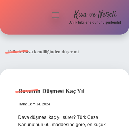
Kısa ve Neşeli
menüyü
aç
Anlık bilgilerle gününü şenlendir!
Anasayfa
Gizlilik Politikası
Etiket:
Dava kendiliğinden düşer mi
Yasal Uyarı
Hakkımızda
Davanın Düşmesi Kaç Yıl
Tarih: Ekim 14, 2024
Dava düşmesi kaç yıl sürer? Türk Ceza
Kanunu’nun 66. maddesine göre, en küçük