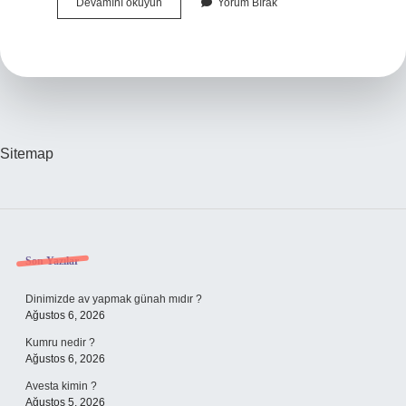
Davanın
Devamını okuyun
Yorum Bırak
Düşmesi
Kaç
Yıl
Sitemap
Sidebar
Son Yazılar
Dinimizde av yapmak günah mıdır ?
Ağustos 6, 2026
Kumru nedir ?
Ağustos 6, 2026
Avesta kimin ?
Ağustos 5, 2026