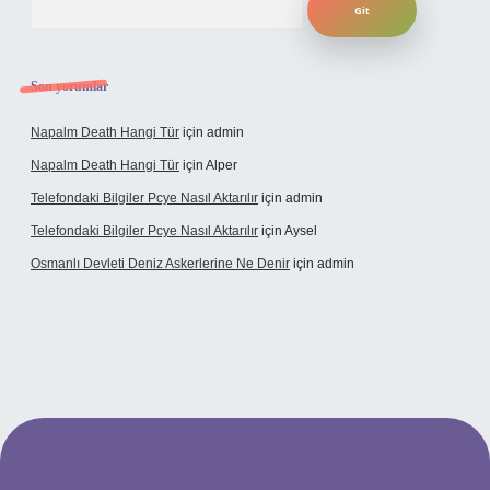
Son yorumlar
Napalm Death Hangi Tür
için
admin
Napalm Death Hangi Tür
için
Alper
Telefondaki Bilgiler Pcye Nasıl Aktarılır
için
admin
Telefondaki Bilgiler Pcye Nasıl Aktarılır
için
Aysel
Osmanlı Devleti Deniz Askerlerine Ne Denir
için
admin
rabet giriş