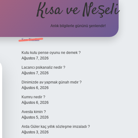
Kısa ve Neşeli
Anlık bilgilerle gününü şenlendir!
Sidebar
Son Yazılar
grandoperabet g
Kutu kutu pense oyunu ne demek ?
Ağustos 7, 2026
Lacancı psikanaliz nedir ?
Ağustos 7, 2026
Dinimizde av yapmak günah mıdır ?
Ağustos 6, 2026
Kumru nedir ?
Ağustos 6, 2026
Avesta kimin ?
Ağustos 5, 2026
Arda Güler kaç yıllık sözleşme imzaladı ?
Ağustos 3, 2026