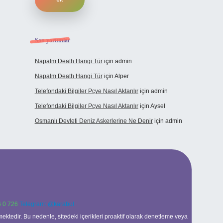
Son yorumlar
Napalm Death Hangi Tür
için
admin
Napalm Death Hangi Tür
için
Alper
Telefondaki Bilgiler Pcye Nasıl Aktarılır
için
admin
Telefondaki Bilgiler Pcye Nasıl Aktarılır
için
Aysel
Osmanlı Devleti Deniz Askerlerine Ne Denir
için
admin
 0 726
Telegram: @karabul
ektedir. Bu nedenle, sitedeki içerikleri proaktif olarak denetleme veya