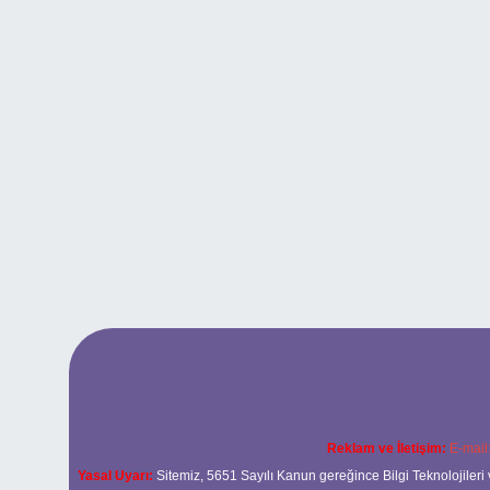
Reklam ve İletişim:
E-mail
Yasal Uyarı:
Sitemiz, 5651 Sayılı Kanun gereğince Bilgi Teknolojileri 