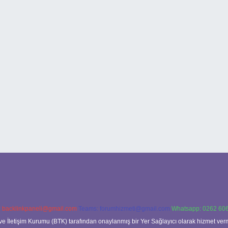
:
backlinkpaneli@gmail.com
Teams:
forumhizmeti@gmail.com
Whatsapp: 0262 606
ve İletişim Kurumu (BTK) tarafından onaylanmış bir Yer Sağlayıcı olarak hizmet verm