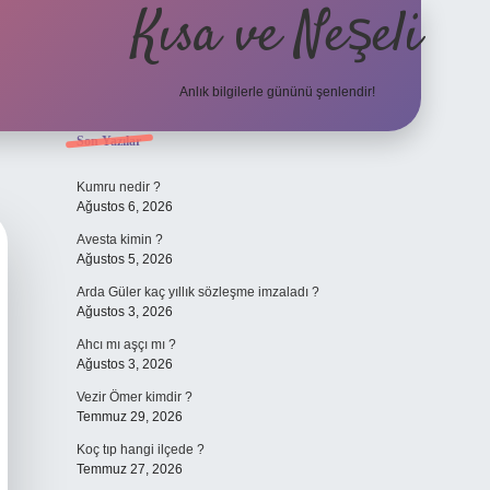
Kısa ve Neşeli
Anlık bilgilerle gününü şenlendir!
Sidebar
Son Yazılar
grandoperabet 
Kumru nedir ?
Ağustos 6, 2026
Avesta kimin ?
Ağustos 5, 2026
Arda Güler kaç yıllık sözleşme imzaladı ?
Ağustos 3, 2026
Ahcı mı aşçı mı ?
Ağustos 3, 2026
Vezir Ömer kimdir ?
Temmuz 29, 2026
Koç tıp hangi ilçede ?
Temmuz 27, 2026