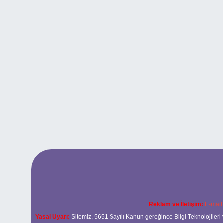
Reklam ve İletişim:
E-mail
Yasal Uyarı:
Sitemiz, 5651 Sayılı Kanun gereğince Bilgi Teknolojileri 