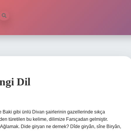
gi Dil
 Baki gibi ünlü Divan şairlerinin gazellerinde sıkça
nden türetilen bu kelime, dilimize Farsçadan gelmiştir.
Ağlamak. Dide giryan ne demek? Dîde giryân, sîne Biryân,