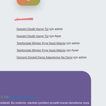
Son yorumlar
Napalm Death Hangi Tür
için
admin
Napalm Death Hangi Tür
için
Alper
Telefondaki Bilgiler Pcye Nasıl Aktarılır
için
admin
Telefondaki Bilgiler Pcye Nasıl Aktarılır
için
Aysel
Osmanlı Devleti Deniz Askerlerine Ne Denir
için
admin
 0 726
Telegram: @karabul
ektedir. Bu nedenle, sitedeki içerikleri proaktif olarak denetleme veya