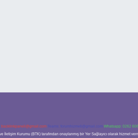
:
backlinkpaneli@gmail.com
Teams:
forumhizmeti@gmail.com
Whatsapp: 0262 606
ve İletişim Kurumu (BTK) tarafından onaylanmış bir Yer Sağlayıcı olarak hizmet verm