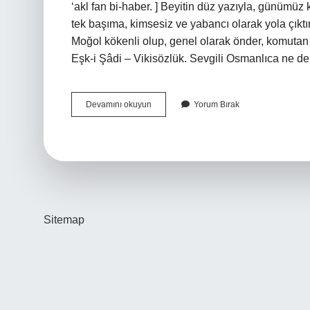
‘akl fan bi-haber. ] Beyitin düz yazıyla, günümüz k
tek başıma, kimsesiz ve yabancı olarak yola çık
Moğol kökenli olup, genel olarak önder, komuta
Eşk-i Şâdi – Vikisözlük. Sevgili Osmanlıca ne 
Giryan
Devamını okuyun
Yorum Bırak
Ne
Demek
Hangi
Dil
Sitemap