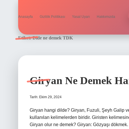
Anasayfa
Gizlilik Politikası
Yasal Uyarı
Hakkımızda
Etiket:
Dide ne demek TDK
Giryan Ne Demek Han
Tarih: Ekim 29, 2024
Giryan hangi dilde? Giryan, Fuzuli, Şeyh Galip ve
kullanılan kelimelerden biridir. Giristen kelimesi
Giryan olur ne demek? Giryan: Gözyaşı dökmek. 