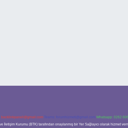
:
backlinkpaneli@gmail.com
Teams:
forumhizmeti@gmail.com
Whatsapp: 0262 606
ve İletişim Kurumu (BTK) tarafından onaylanmış bir Yer Sağlayıcı olarak hizmet verm