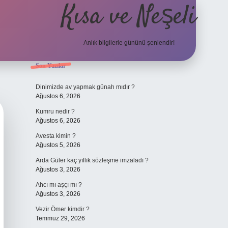
Kısa ve Neşeli
Anlık bilgilerle gününü şenlendir!
Sidebar
Son Yazılar
grandoperabet giriş
Dinimizde av yapmak günah mıdır ?
Ağustos 6, 2026
Kumru nedir ?
Ağustos 6, 2026
Avesta kimin ?
Ağustos 5, 2026
Arda Güler kaç yıllık sözleşme imzaladı ?
Ağustos 3, 2026
Ahcı mı aşçı mı ?
Ağustos 3, 2026
Vezir Ömer kimdir ?
Temmuz 29, 2026