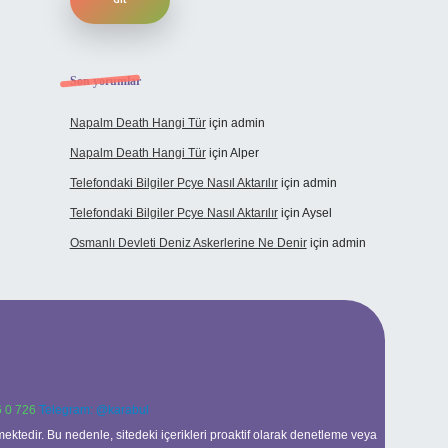
Son yorumlar
Napalm Death Hangi Tür
için
admin
Napalm Death Hangi Tür
için
Alper
Telefondaki Bilgiler Pcye Nasıl Aktarılır
için
admin
Telefondaki Bilgiler Pcye Nasıl Aktarılır
için
Aysel
Osmanlı Devleti Deniz Askerlerine Ne Denir
için
admin
 0 726
Telegram: @karabul
ektedir. Bu nedenle, sitedeki içerikleri proaktif olarak denetleme veya