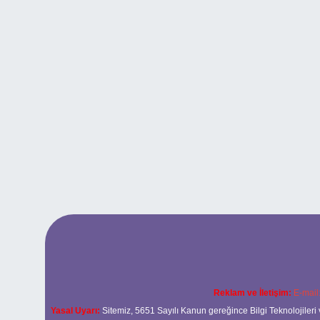
Reklam ve İletişim:
E-mail
Yasal Uyarı:
Sitemiz, 5651 Sayılı Kanun gereğince Bilgi Teknolojileri 