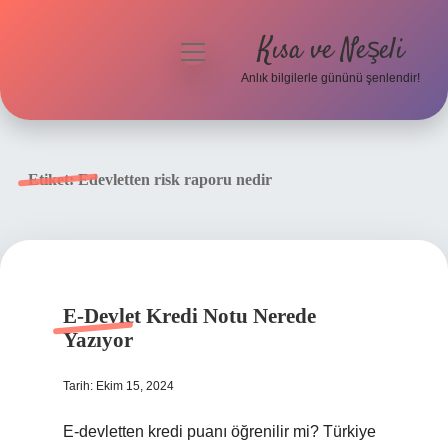
Kısa ve Neşeli
menüyü
aç
Anlık bilgilerle gününü şenlendir!
Anasayfa
Gizlilik Politikası
Etiket:
Edevletten risk raporu nedir
Yasal Uyarı
Hakkımızda
E-Devlet Kredi Notu Nerede
Yazıyor
Tarih: Ekim 15, 2024
E-devletten kredi puanı öğrenilir mi? Türkiye