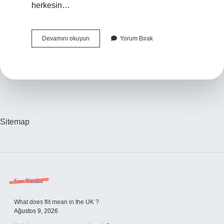
herkesin…
E-
Devamını okuyun
Yorum Bırak
Devlet
Kredi
Notu
Nerede
Yazıyor
Sitemap
Sidebar
Son Yazılar
What does flit mean in the UK ?
Ağustos 9, 2026